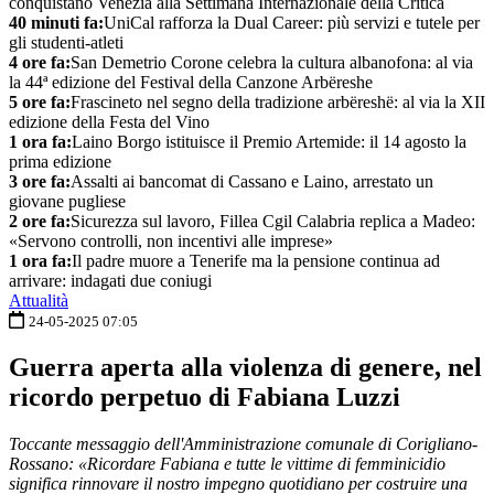
conquistano Venezia alla Settimana Internazionale della Critica
40 minuti fa:
UniCal rafforza la Dual Career: più servizi e tutele per
gli studenti-atleti
4 ore fa:
San Demetrio Corone celebra la cultura albanofona: al via
la 44ª edizione del Festival della Canzone Arbëreshe
5 ore fa:
Frascineto nel segno della tradizione arbëreshë: al via la XII
edizione della Festa del Vino
1 ora fa:
Laino Borgo istituisce il Premio Artemide: il 14 agosto la
prima edizione
3 ore fa:
Assalti ai bancomat di Cassano e Laino, arrestato un
giovane pugliese
2 ore fa:
Sicurezza sul lavoro, Fillea Cgil Calabria replica a Madeo:
«Servono controlli, non incentivi alle imprese»
1 ora fa:
Il padre muore a Tenerife ma la pensione continua ad
arrivare: indagati due coniugi
Attualità
24-05-2025 07:05
Guerra aperta alla violenza di genere, nel
ricordo perpetuo di Fabiana Luzzi
Toccante messaggio dell'Amministrazione comunale di Corigliano-
Rossano: «Ricordare Fabiana e tutte le vittime di femminicidio
significa rinnovare il nostro impegno quotidiano per costruire una