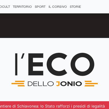
OCULT
TERRITORIO
SPORT
IL CORSIVO
STORIE
ntiere di Schiavonea: lo Stato rafforzi i presìdi di legalità