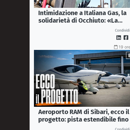
Intimidazione a Italiana Gas, la
solidarietà di Occhiuto: «La
Calabria onesta non arretra»
Condividi
19 ore
Aeroporto RAM di Sibari, ecco il
progetto: pista estendibile fino
2 km e trasporto passeggeri
Condividi