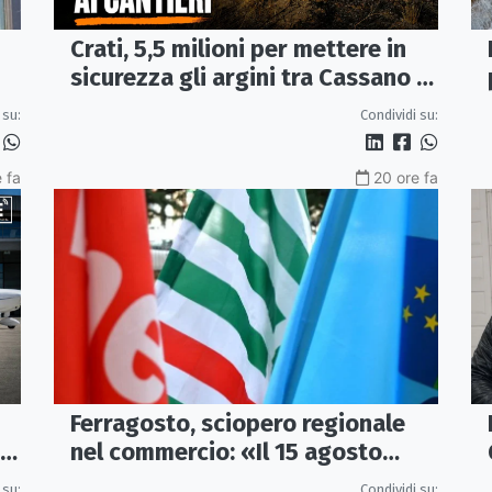
Crati, 5,5 milioni per mettere in
sicurezza gli argini tra Cassano e
Corigliano-Rossano
 su:
Condividi su:
 fa
20 ore fa
Ferragosto, sciopero regionale
 a
nel commercio: «Il 15 agosto
negozi chiusi»
 su:
Condividi su: