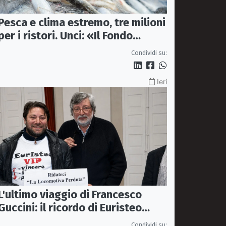
Pesca e clima estremo, tre milioni
per i ristori. Unci: «Il Fondo
diventi stabile»
Condividi su:
Ieri
L'ultimo viaggio di Francesco
Guccini: il ricordo di Euristeo
Ceraolo, il pendolare della
Condividi su: