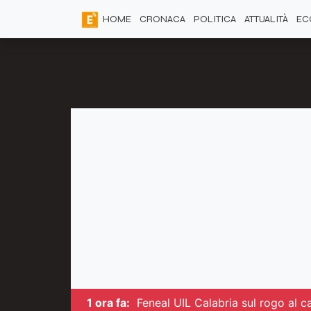
HOME
CRONACA
POLITICA
ATTUALITÀ
EC
1 ora fa:
Feneal UIL Calabria sul rogo al ca