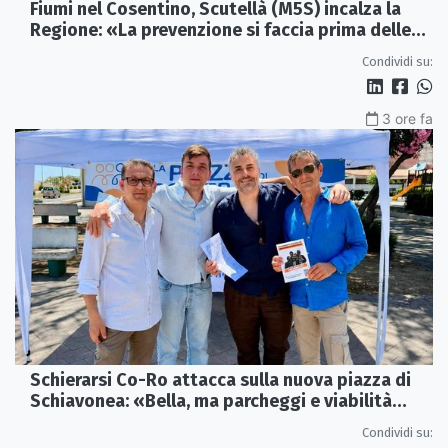
Fiumi nel Cosentino, Scutellà (M5S) incalza la
Regione: «La prevenzione si faccia prima delle
alluvioni»
Condividi su:
3 ore fa
Schierarsi Co-Ro attacca sulla nuova piazza di
Schiavonea: «Bella, ma parcheggi e viabilità
sono al collasso»
Condividi su: