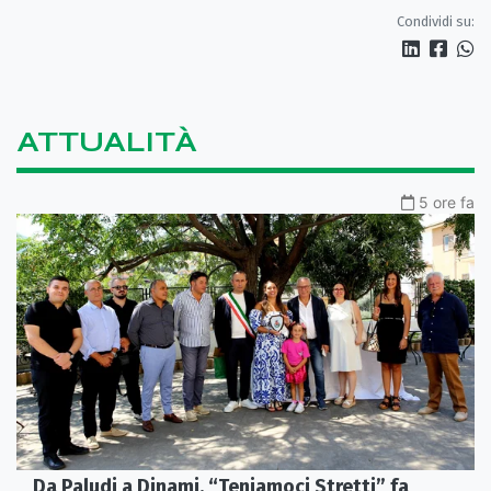
Condividi su:
ATTUALITÀ
5 ore fa
Da Paludi a Dinami, “Teniamoci Stretti” fa