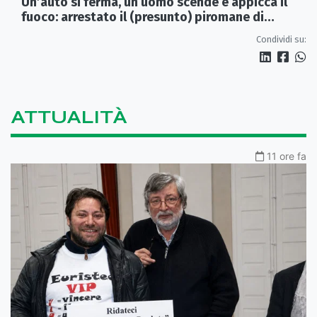
Un’auto si ferma, un uomo scende e appicca il
fuoco: arrestato il (presunto) piromane di
Morano
Condividi su:
ATTUALITÀ
11 ore fa