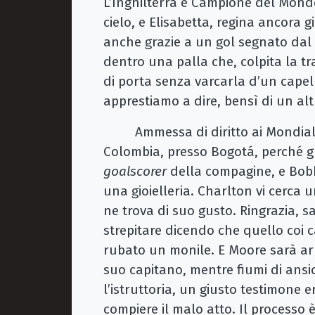
L’Inghilterra è Campione del Mondo.
cielo, e Elisabetta, regina ancora 
anche grazie a un gol segnato dal
dentro una palla che, colpita la t
di porta senza varcarla d’un capel
apprestiamo a dire, bensì di un alt
Ammessa di diritto ai Mondiali di 
Colombia, presso Bogotá, perché gli
goalscorer
della compagine, e Bobb
una gioielleria. Charlton vi cerca
ne trova di suo gusto. Ringrazia, s
strepitare dicendo che quello coi c
rubato un monile. E Moore sarà arr
suo capitano, mentre fiumi di ans
l’istruttoria, un giusto testimone 
compiere il malo atto. Il processo 