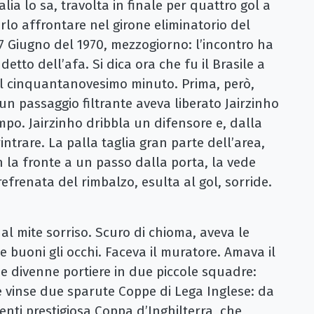
talia lo sa, travolta in finale per quattro gol a
erlo affrontare nel girone eliminatorio del
7 Giugno del 1970, mezzogiorno: l’incontro ha
à detto dell’afa. Si dica ora che fu il Brasile a
 al cinquantanovesimo minuto. Prima, però,
un passaggio filtrante aveva liberato Jairzinho
mpo. Jairzinho dribbla un difensore e, dalla
intrare. La palla taglia gran parte dell’area,
on la fronte a un passo dalla porta, la vede
refrenata del rimbalzo, esulta al gol, sorride.
.
te sorriso. Scuro di chioma, aveva le
 e buoni gli occhi. Faceva il muratore. Amava il
e, e divenne portiere in due piccole squadre:
se vinse due sparute Coppe di Lega Inglese: da
nti prestigiosa Coppa d’Inghilterra, che