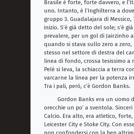
Brasile è forte, forte davvero, e l’I
uno. Intanto, è l’Inghilterra a dov
gruppo 3. Guadalajara di Messico, 
inizio. S’è già detto del sole; s’è gi
prevalere, per un gol di Jairzinho
quando si stava sullo zero a zero, 
stesso nel settore di destra del ca
linea di fondo, crossa tesissimo a r
Pelé si leva, la schiaccia a terra c
varcarne la linea per la potenza ir
Tra i pali, però, c’è Gordon Banks
Gordon Banks era un uomo dal mi
orecchie un po’ a sventola. Sinceri
Calcio. Era alto, era atletico, fort
Leicester City e Stoke City. Con es
non confondersi con la ben altrime