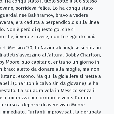
 Ha conquistato il titolo sotto il suo stesso
giovane, sorrideva felice. Lo ha conquistato
 guardalinee Bakhramov, bravo a vedere
raversa, era caduta a perpendicolo sulla linea
lo. Non è però di questo gol che ci
ro che, invero e invece, non fu segnato mai.
Messico ’70, la Nazionale inglese si ritira in
 atleti s’avvezzino all’altura. Bobby Charlton,
y Moore, suo capitano, entrano un giorno in
 un braccialetto da donare alla moglie, ma non
alutano, escono. Ma qui la gioiellera si mette a
apelli (Charlton è calvo sin da giovane) le ha
estato. La squadra vola in Messico senza il
iosa amarezza percorrono le vene. Durante
era corso a deporre di avere visto Moore
è immediato. Furfanti improvvisati, la derubata