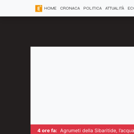
HOME
CRONACA
POLITICA
ATTUALITÀ
EC
4 ore fa:
Agrumeti della Sibaritide, l’acq