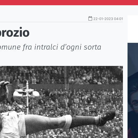
22-01-2023 04:01
prozio
omune fra intralci d’ogni sorta