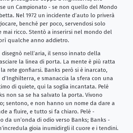
nse un Campionato - se non quello del Mondo
betta. Nel 1972 un incidente d’auto lo priverà
 giocare, benché per poco, servendosi solo
 mai ricco. Stentò a inserirsi nel mondo del
Morì qualche anno addietro.
isegnò nell’aria, il senso innato della
sciare la linea di porta. La mente è più ratta
 la rete gonfiarsi. Banks però si è inarcato,
i d’Inghilterra, e smanaccia la sfera con una
timo di quiete, qui la soglia incantata. Pelé
ks non sa se ha salvato la porta. Vivono
nno; sentono, e non hanno un nome da dare a
e a fluire, e tutto si fa chiaro. Pelé -
so da un’onda di odio verso Banks; Banks -
ncredula gioia inumidirgli il cuore e i tendini.