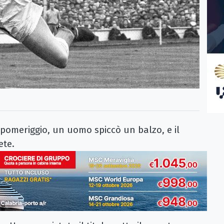
pomeriggio, un uomo spiccò un balzo, e il
ete.