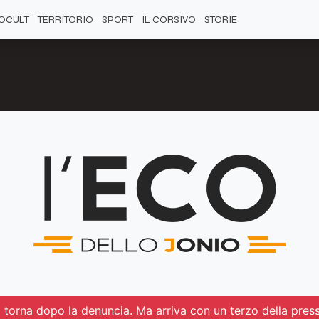
OCULT
TERRITORIO
SPORT
IL CORSIVO
STORIE
ua torna dopo la denuncia. Ma arriva con un terzo della pres