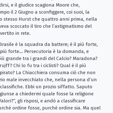
rsi, e il giudice scagiona Moore che,
ampo il 2 Giugno a sconfiggere, coi suoi, la
o stesso Hurst che quattro anni prima, nella
eva scoccato il tiro che l’astigmatismo del
vertito in rete.
ile è la squadra da battere; è il più forte,
, il più forte... Persecutoria è la domanda, e
 più grande tra i grandi del Calcio? Maradona?
ff? Chi lo fu tra i ciclisti? Qual è il più
 ispirato? La Chiacchiera consuma ciò che non
io male invecchiato che, nella persona d’un
classifiche. Ebbi un prozio siffatto. Saputo
, giunse a chiedermi quale fosse la religione
ori?”, gli risposi, e andò a classificare
purché ordine fosse, purché ordine sia. Ma quel