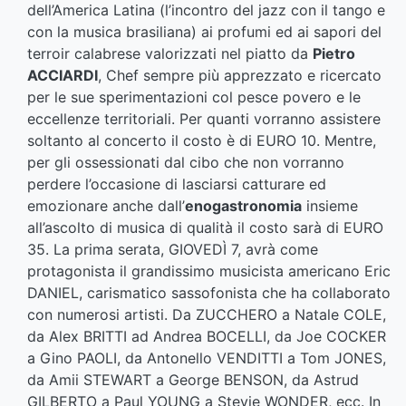
dell’America Latina (l’incontro del jazz con il tango e
con la musica brasiliana) ai profumi ed ai sapori del
terroir calabrese valorizzati nel piatto da
Pietro
ACCIARDI
, Chef sempre più apprezzato e ricercato
per le sue sperimentazioni col pesce povero e le
eccellenze territoriali. Per quanti vorranno assistere
soltanto al concerto il costo è di EURO 10. Mentre,
per gli ossessionati dal cibo che non vorranno
perdere l’occasione di lasciarsi catturare ed
emozionare anche dall’
enogastronomia
insieme
all’ascolto di musica di qualità il costo sarà di EURO
35. La prima serata, GIOVEDÌ 7, avrà come
protagonista il grandissimo musicista americano Eric
DANIEL, carismatico sassofonista che ha collaborato
con numerosi artisti. Da ZUCCHERO a Natale COLE,
da Alex BRITTI ad Andrea BOCELLI, da Joe COCKER
a Gino PAOLI, da Antonello VENDITTI a Tom JONES,
da Amii STEWART a George BENSON, da Astrud
GILBERTO a Paul YOUNG a Stevie WONDER, ecc. In