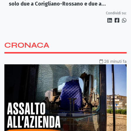
solo due a Corigliano-Rossano e due a
Castrovillari
Condividi su:
CRONACA
26 minuti fa