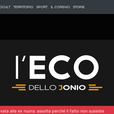
OCULT
TERRITORIO
SPORT
IL CORSIVO
STORIE
ata alla ex nuora: assolta perché il fatto non sussiste