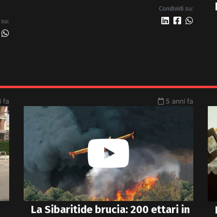
Condividi su:
 su:
 fa
5 anni fa
La Sibaritide brucia: 200 ettari in