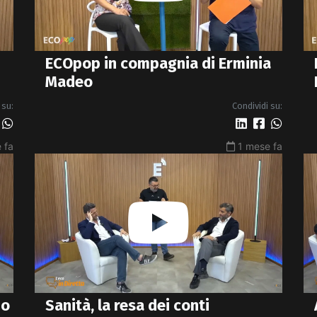
ECOpop in compagnia di Erminia
Madeo
 su:
Condividi su:
 fa
1 mese fa
po
Sanità, la resa dei conti