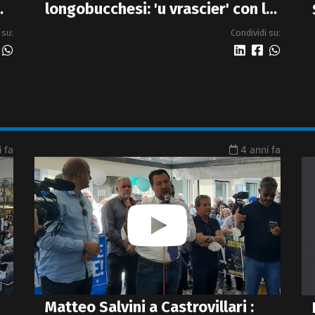
longobucchesi: 'u vrascier' con le
bollette della luce e del gas
Condividi su:
 su:
 fa
4 anni fa
Matteo Salvini a Castrovillari :