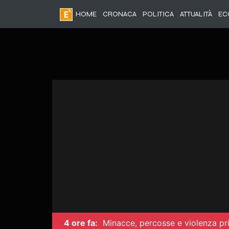
HOME
CRONACA
POLITICA
ATTUALITÀ
EC
4 ore fa:
Minacce, percosse e violenza priv