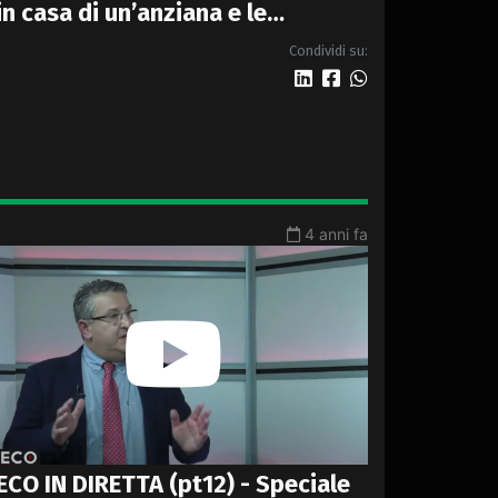
in casa di un’anziana e le
demoliscono l’abitazione
Condividi su:
4 anni fa
ECO IN DIRETTA (pt12) - Speciale