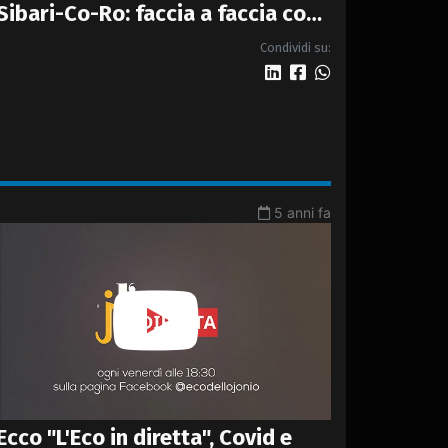
Sibari-Co-Ro: faccia a faccia con
Anas per conoscere tutti i
Condividi su:
dettagli della nuova 4 corsie
5 anni fa
Ecco "L'Eco in diretta", Covid e