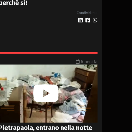
perché sì!
Condividi su:
5 anni fa
Pietrapaola, entrano nella notte