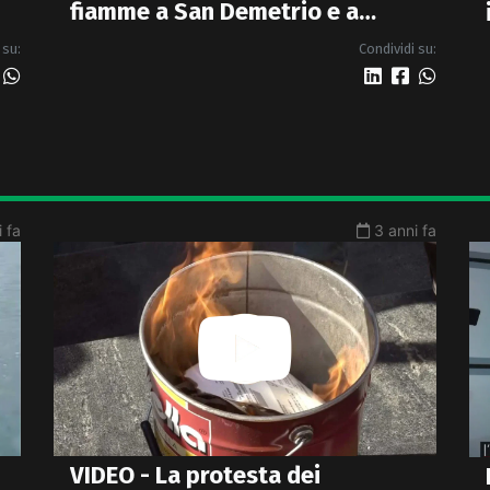
fiamme a San Demetrio e a
Roseto chiesto lo stato di
 su:
Condividi su:
calamità - VIDEO
 fa
3 anni fa
VIDEO - La protesta dei