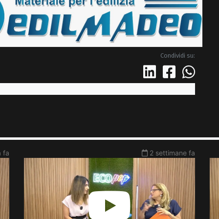
Condividi su:
 fa
2 settimane fa