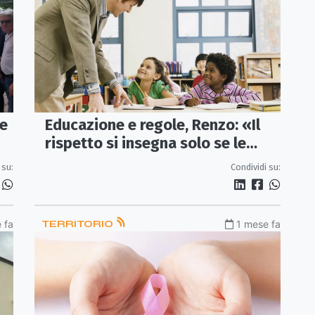
te
Educazione e regole, Renzo: «Il
rispetto si insegna solo se le
istituzioni danno l’esempio»
 su:
Condividi su:
 fa
TERRITORIO
1 mese fa