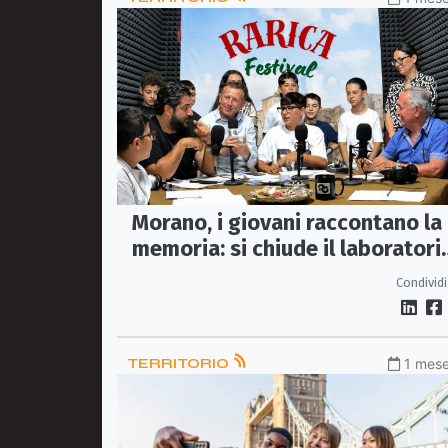
Morano, i giovani raccontano la
memoria: si chiude il laboratori
di giornalismo del Rarica Festiv
Condividi
TERRITORIO
1 mese