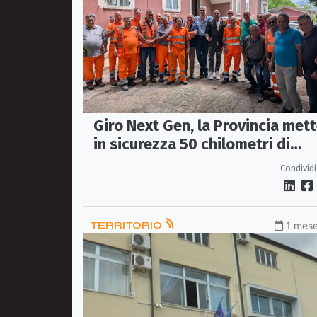
Giro Next Gen, la Provincia met
in sicurezza 50 chilometri di
strade tra Sibaritide e Pollino
Condividi
TERRITORIO
1 mese