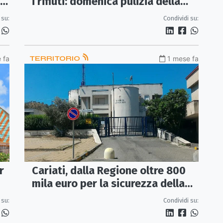
i rifiuti: domenica pulizia della
pineta con Plastic Free
 su:
Condividi su:
 fa
TERRITORIO
1 mese fa
r
Cariati, dalla Regione oltre 800
mila euro per la sicurezza della
Caserma dei Carabinieri
 su:
Condividi su: