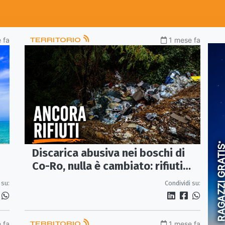
 fa
TERRITORIO
1 mese fa
Discarica abusiva nei boschi di
Co-Ro, nulla è cambiato: rifiuti
ancora lì dopo mesi
Condividi su:
 su:
 fa
TERRITORIO
1 mese fa