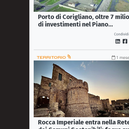
Porto di Corigliano, oltre 7 mili
di investimenti nel Piano
Operativo Triennale
Condividi
TERRITORIO
1 mese
Rocca Imperiale entra nella Ret