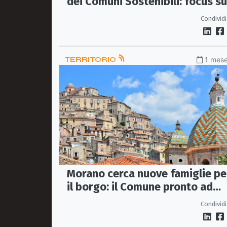
dei Comuni Sostenibili: focus su
Agenda 2030 e sviluppo del
Condividi
territorio
TERRITORIO
1 mese
Morano cerca nuove famiglie pe
il borgo: il Comune pronto ad
acquistare case nel centro
Condividi
storico