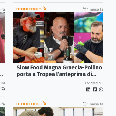
 fa
TERRITORIO
1 mese fa
Slow Food Magna Graecia-Pollino
a
porta a Tropea l’anteprima di
Terra Madre 2026
 su:
Condividi su:
 fa
TERRITORIO
1 mese fa