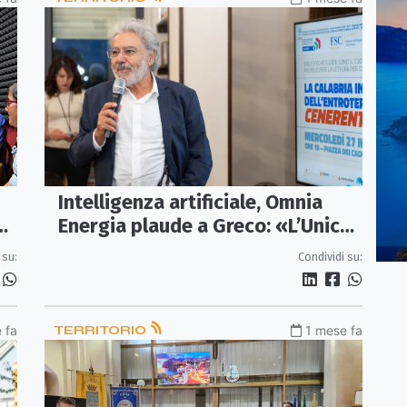
Intelligenza artificiale, Omnia
o
Energia plaude a Greco: «L’Unical
al
è protagonista dell’innovazione
 su:
Condividi su:
italiana»
 fa
TERRITORIO
1 mese fa