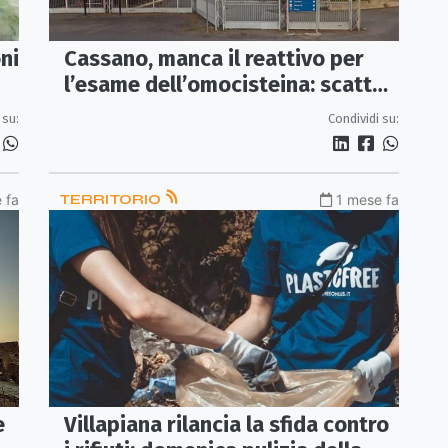
Cassano, manca il reattivo per
oni
l’esame dell’omocisteina: scatta
l’allarme dei cittadini
Condividi su:
 su:
 fa
TERRITORIO
1 mese fa
e
Villapiana rilancia la sfida contro