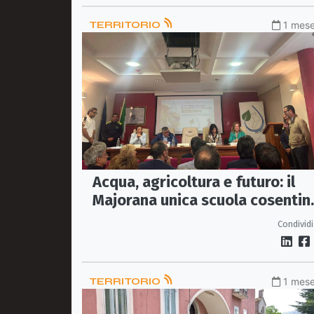
TERRITORIO
1 mese
Acqua, agricoltura e futuro: il
Majorana unica scuola cosentin
scelta dal Consorzio di Bonifica
Condividi
TERRITORIO
1 mese