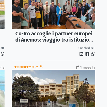
Co-Ro accoglie i partner europei
di Anemos: viaggio tra istituzioni,
storia e identità del territorio
Condividi su:
 su:
 fa
TERRITORIO
1 mese fa