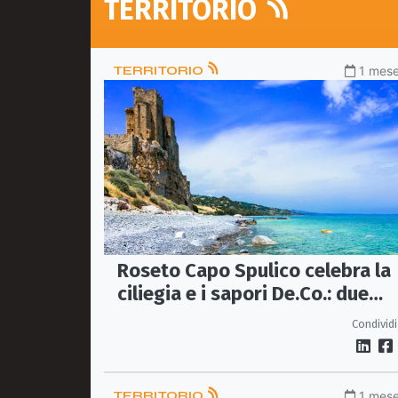
TERRITORIO
TERRITORIO
1 mese
Roseto Capo Spulico celebra la
ciliegia e i sapori De.Co.: due
giorni tra tradizione, gusto e
Condividi
valorizzazione del territorio
TERRITORIO
1 mese