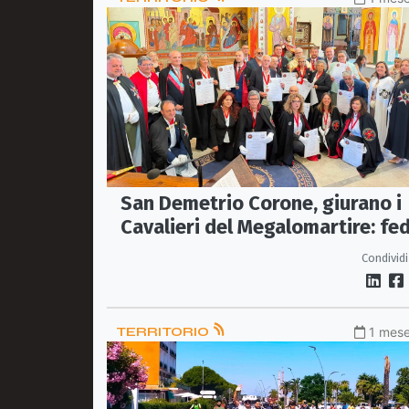
San Demetrio Corone, giurano i
Cavalieri del Megalomartire: fed
tradizione e servizio alla
Condividi
comunità
TERRITORIO
1 mese