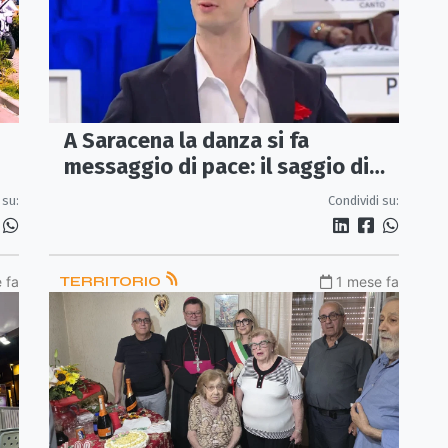
A Saracena la danza si fa
messaggio di pace: il saggio di
Isabel Dance porta in piazza arte,
 su:
Condividi su:
talento e inclusione
 fa
TERRITORIO
1 mese fa