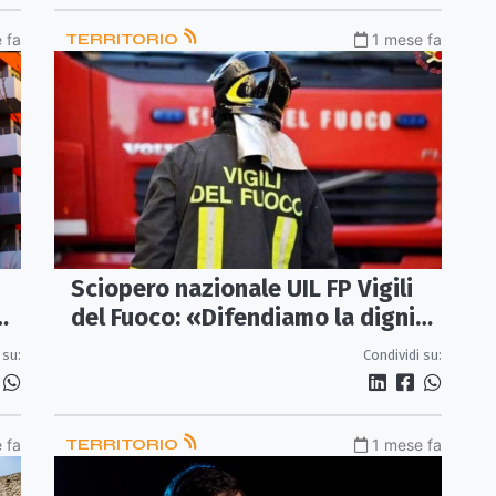
 fa
TERRITORIO
1 mese fa
Sciopero nazionale UIL FP Vigili
a
del Fuoco: «Difendiamo la dignità
dei lavoratori e la sicurezza dei
 su:
Condividi su:
cittadini»
 fa
TERRITORIO
1 mese fa