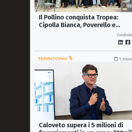
Il Pollino conquista Tropea:
Cipolla Bianca, Poverello e
Moscato protagonisti
Condividi
all’Anteprima di Terra Madre
TERRITORIO
1 mese
Caloveto supera i 5 milioni di