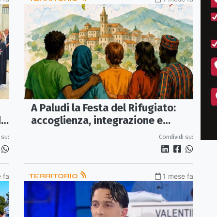
A Paludi la Festa del Rifugiato:
e,
accoglienza, integrazione e
dialogo al centro dell’incontro
 su:
Condividi su:
del progetto SAI
 fa
TERRITORIO
1 mese fa