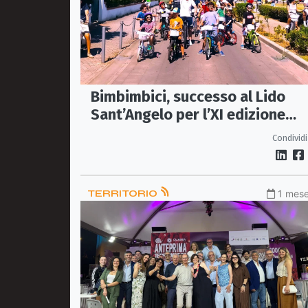
Bimbimbici, successo al Lido
Sant’Angelo per l’XI edizione
promossa da Sportland Club
Condividi
TERRITORIO
1 mese