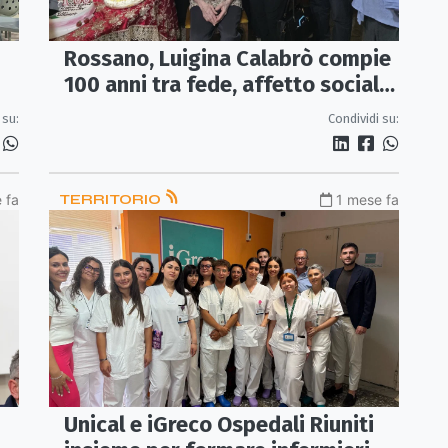
Rossano, Luigina Calabrò compie
100 anni tra fede, affetto sociale
e istituzionale
 su:
Condividi su:
 fa
TERRITORIO
1 mese fa
Unical e iGreco Ospedali Riuniti