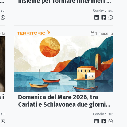
la
insieme per formare infermieri e
fisioterapisti in Calabria
 su:
Condividi su:
 fa
TERRITORIO
1 mese fa
 i
Domenica del Mare 2026, tra
Cariati e Schiavonea due giorni
dedicati alla gente di mare
 su:
Condividi su: