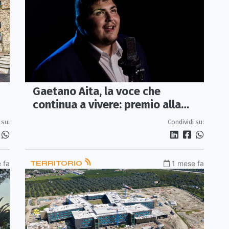
Gaetano Aita, la voce che
continua a vivere: premio alla
memoria e proposta di
 su:
Condividi su:
intitolazione del Teatro comunale
 fa
TERRITORIO
1 mese fa