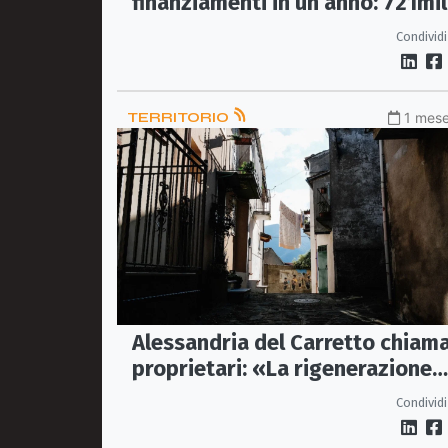
finanziamenti in un anno: 721mi
euro per rendere più sicuro il
Condividi
Municipio
TERRITORIO
1 mese
Alessandria del Carretto chiama
proprietari: «La rigenerazione
del borgo passa dalle case
Condividi
vuote»