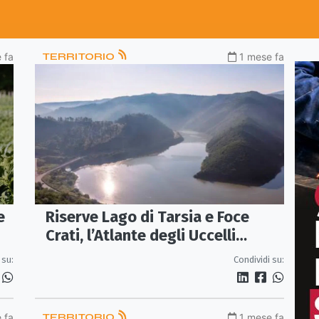
 fa
TERRITORIO
1 mese fa
e
Riserve Lago di Tarsia e Foce
Crati, l’Atlante degli Uccelli
Nidificanti al centro di un evento
 su:
Condividi su:
sulla biodiversità
 fa
TERRITORIO
1 mese fa