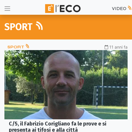
VIDEO
SPORT
SPORT
11 anni fa
C/5, il Fabrizio Corigliano fa le prove e si
presenta ai tifosi e alla città