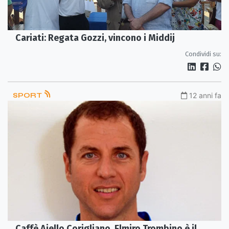
Cariati: Regata Gozzi, vincono i Middij
Condividi su:
SPORT
12 anni fa
Caffè Aiello Corigliano, Elmiro Trombino è il