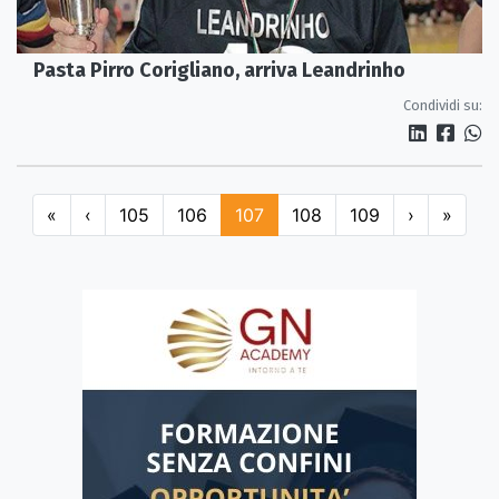
Pasta Pirro Corigliano, arriva Leandrinho
Condividi su:
«
‹
105
106
107
108
109
›
»