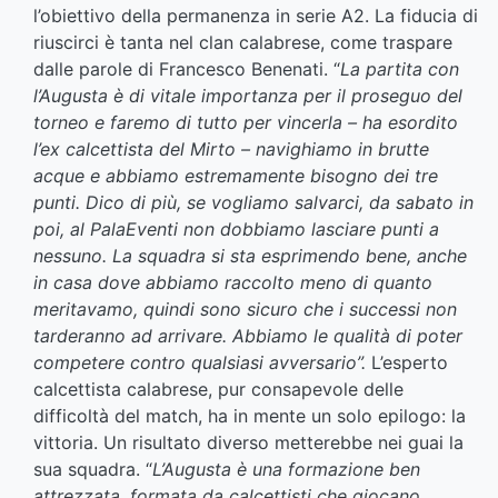
l’obiettivo della permanenza in serie A2. La fiducia di
riuscirci è tanta nel clan calabrese, come traspare
dalle parole di Francesco Benenati. “
La partita con
l’Augusta è di vitale importanza per il proseguo del
torneo e faremo di tutto per vincerla – ha esordito
l’ex calcettista del Mirto – navighiamo in brutte
acque e abbiamo estremamente bisogno dei tre
punti. Dico di più, se vogliamo salvarci, da sabato in
poi, al PalaEventi non dobbiamo lasciare punti a
nessuno. La squadra si sta esprimendo bene, anche
in casa dove abbiamo raccolto meno di quanto
meritavamo, quindi sono sicuro che i successi non
tarderanno ad arrivare. Abbiamo le qualità di poter
competere contro qualsiasi avversario”.
L’esperto
calcettista calabrese, pur consapevole delle
difficoltà del match, ha in mente un solo epilogo: la
vittoria. Un risultato diverso metterebbe nei guai la
sua squadra. “
L’Augusta è una formazione ben
attrezzata, formata da calcettisti che giocano