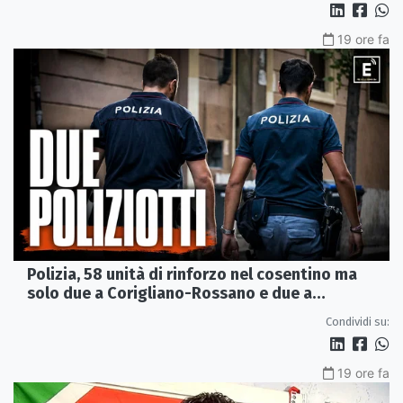
19 ore fa
Polizia, 58 unità di rinforzo nel cosentino ma
solo due a Corigliano-Rossano e due a
Castrovillari
Condividi su:
19 ore fa