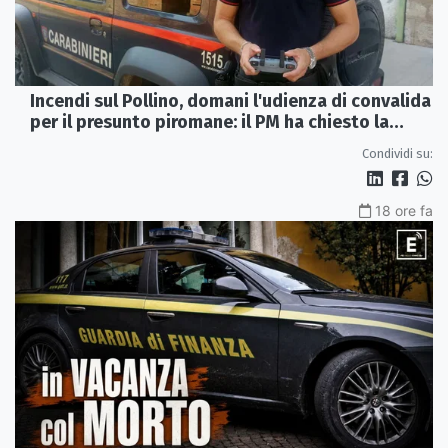
Incendi sul Pollino, domani l'udienza di convalida
per il presunto piromane: il PM ha chiesto la
misura in carcere
Condividi su:
18 ore fa