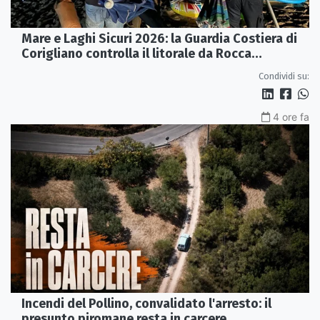
Mare e Laghi Sicuri 2026: la Guardia Costiera di
Corigliano controlla il litorale da Rocca
Imperiale a Cariati.
Condividi su:
4 ore fa
Incendi del Pollino, convalidato l'arresto: il
presunto piromane resta in carcere