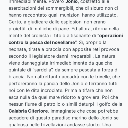
irrimediabilmente. Povero
Jonio
, costretto alle
esercitazioni dei sommergibili, che di sicuro non ci
hanno raccontato quali munizioni hanno utilizzato.
Certo, a giudicare dalle esplosioni non erano
proiettili di molliche di pane. Ed allora, ritorna nella
mente del cronista il titolo altisonante di “
operazioni
contro la pesca del novellame
”. Sì, proprio la
neonata, tirata a braccia con apposite reti provoca
secondo il legislatore danni irreparabili. La natura
viene danneggiata irrimediabilmente da qualche
quintale di “sardella”, da sempre pescata a forza di
braccia. Non altrettanto accadrà con le trivelle, che
perforeranno la pancia dello Jonio e terranno tutti
noi con le dita incrociate. Prima a tifare che non
esca nulla da quel mare ridotto a groviera. Poi che
nessun fiume di petrolio o simili deturpi il golfo della
Calabria Citeriore
. Immaginate che cosa potrebbe
accadere di questo paradiso marino dello Jonio se
qualcosa nelle trivellazioni andasse storto. Una