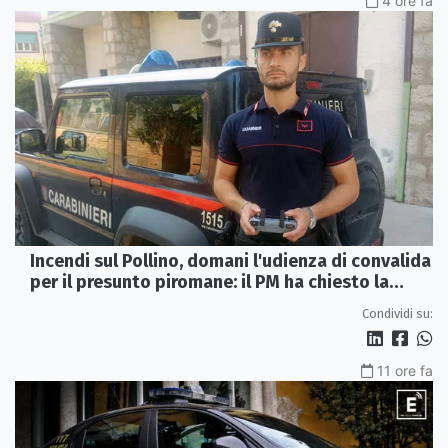
4 ore fa
Incendi sul Pollino, domani l'udienza di convalida
per il presunto piromane: il PM ha chiesto la
misura in carcere
Condividi su:
11 ore fa