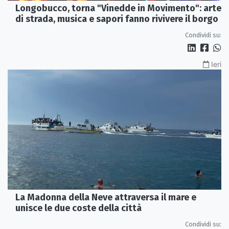
Longobucco, torna "Vinedde in Movimento": arte
di strada, musica e sapori fanno rivivere il borgo
Condividi su:
Ieri
La Madonna della Neve attraversa il mare e
unisce le due coste della città
Condividi su: