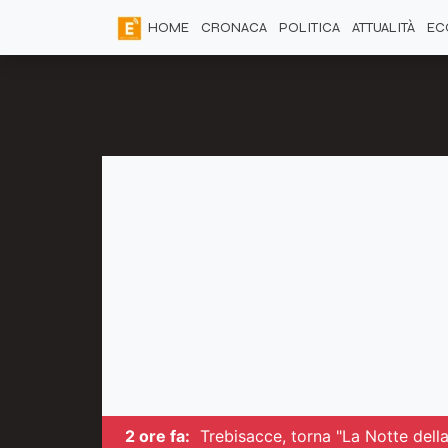
HOME
CRONACA
POLITICA
ATTUALITÀ
EC
2 ore fa:
Trebisacce, torna "La Notte della