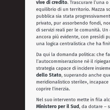
vive di credito
. Trascurare l’una o 
equilibrio di un territorio. Mazza s
pubblica sia stata progressivamente
privato, pur assorbendo fondi, non
di servizi reali per le comunità. U
ancora più evidente, con presìdi p
una logica centralistica che ha finit
Da qui la domanda politica: che f
l’autocommiserazione né il ripiega
strategia capace di incidere insie
dello Stato
, superando anche que
meridionalistico sterile», incapace
coprire l’inerzia.
Nel suo intervento mette in fila al
Ministero per il Sud
, da dotare – s