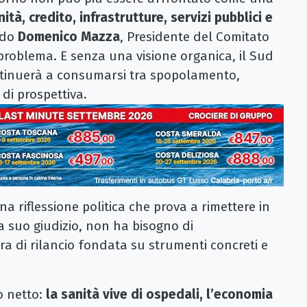
ità, credito, infrastrutture, servizi pubblici e
ndo
Domenico Mazza
, Presidente del Comitato
problema. E senza una visione organica, il Sud
ontinuerà a consumarsi tra spopolamento,
 di prospettiva.
na riflessione politica che prova a rimettere in
, a suo giudizio, non ha bisogno di
ra di rilancio fondata su strumenti concreti e
o netto:
la sanità vive di ospedali, l’economia