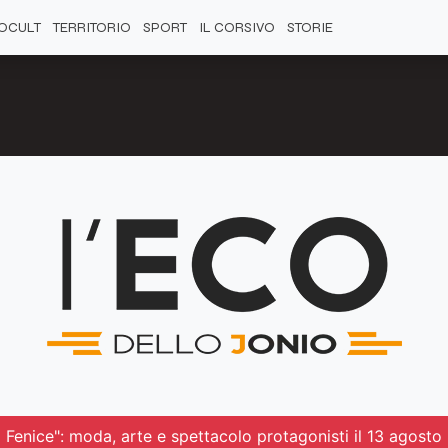
OCULT
TERRITORIO
SPORT
IL CORSIVO
STORIE
 Fenice": moda, arte e spettacolo protagonisti il 13 agosto