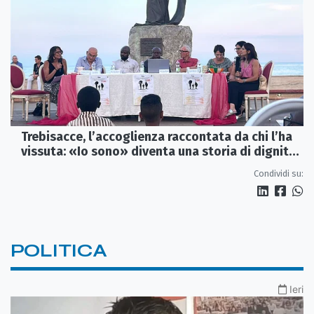
Trebisacce, l’accoglienza raccontata da chi l’ha
vissuta: «Io sono» diventa una storia di dignità
e futuro
Condividi su:
POLITICA
Ieri