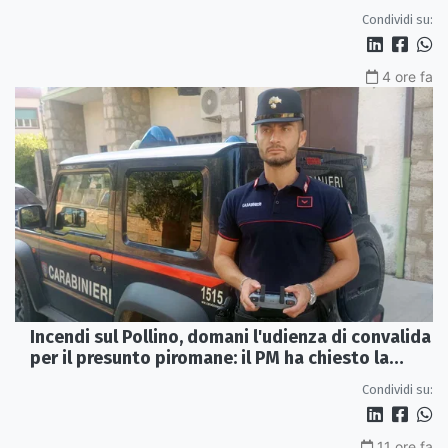
Sibaritide
Condividi su:
4 ore fa
Incendi sul Pollino, domani l'udienza di convalida
per il presunto piromane: il PM ha chiesto la
misura in carcere
Condividi su:
11 ore fa