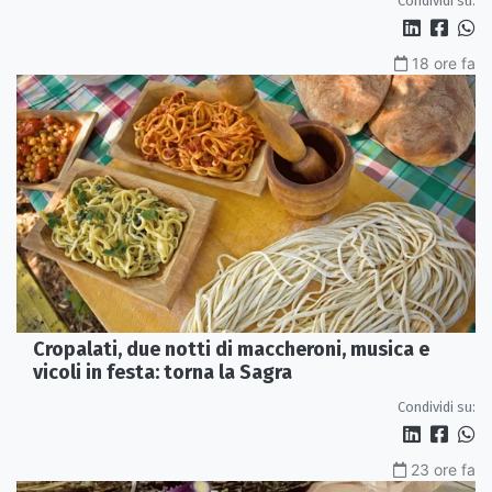
Condividi su:
18 ore fa
Cropalati, due notti di maccheroni, musica e
vicoli in festa: torna la Sagra
Condividi su:
23 ore fa