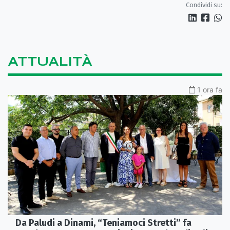
Condividi su:
ATTUALITÀ
1 ora fa
Da Paludi a Dinami, “Teniamoci Stretti” fa