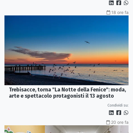
18 ore fa
Trebisacce, torna "La Notte della Fenice": moda,
arte e spettacolo protagonisti il 13 agosto
Condividi su:
20 ore fa