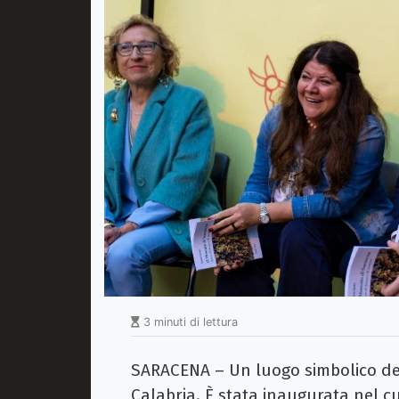
3 minuti di lettura
SARACENA – Un luogo simbolico dedi
Calabria. È stata inaugurata nel cu