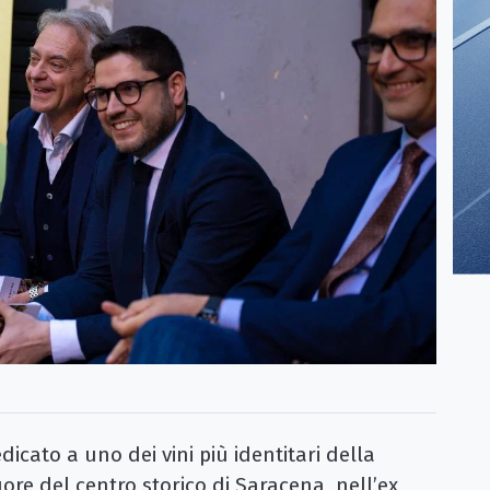
cato a uno dei vini più identitari della
ore del centro storico di Saracena, nell’ex