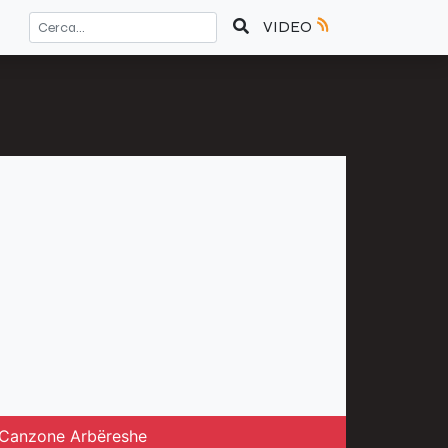
VIDEO
la Canzone Arbëreshe