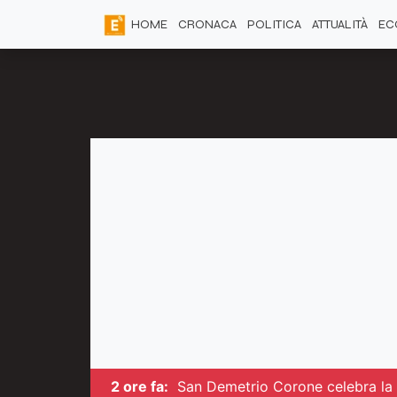
HOME
CRONACA
POLITICA
ATTUALITÀ
EC
2 ore fa:
San Demetrio Corone celebra la c