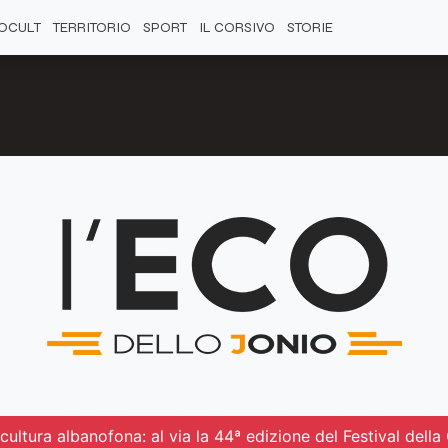
OCULT
TERRITORIO
SPORT
IL CORSIVO
STORIE
ultura albanofona: al via la 44ª edizione del Festival del