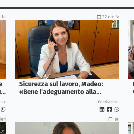
 fa
22 ore fa
e
Sicurezza sul lavoro, Madeo:
un
«Bene l'adeguamento alla
normativa nazionale, servono più
 su:
Condividi su:
tutele»
Ieri
Ieri