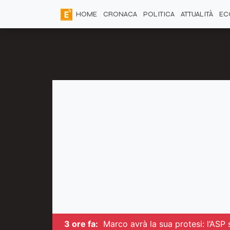
HOME
CRONACA
POLITICA
ATTUALITÀ
EC
3 ore fa:
Marco avrà la sua protesi: l’ASP s