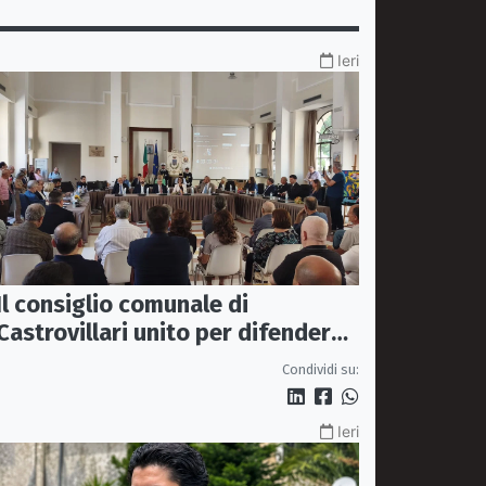
Ieri
Il consiglio comunale di
Castrovillari unito per difendere
il diritto alla salute
Condividi su:
Ieri