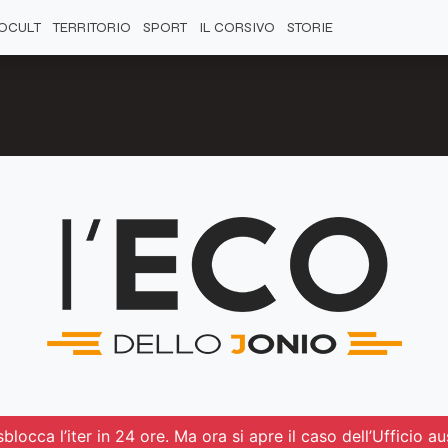
OCULT
TERRITORIO
SPORT
IL CORSIVO
STORIE
blocca l’iter in 24 ore. Ma ora si apre il caso dell’Ufficio aus