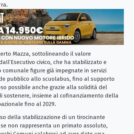
rra.
erto Mazza, sottolineando il valore
all’Esecutivo civico, che ha stabilizzato e
o comunale figure già impegnate in servizi
rde pubblico allo scuolabus, fino al supporto
eso possibile anche grazie alla solidità del
 di sostenere, insieme al cofinanziamento della
azionale fino al 2029.
aso della stabilizzazione di un tirocinante
 se non rappresenta un primato assoluto,
 pochi Comuni calabresi ad aver dato una