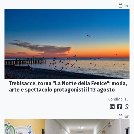
Ieri
Trebisacce, torna "La Notte della Fenice": moda,
arte e spettacolo protagonisti il 13 agosto
Condividi su:
Ieri