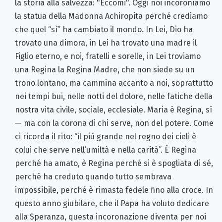
la storia alla salvezza: "Eccomi". Oggi noi incoroniamo
la statua della Madonna Achiropita perché crediamo
che quel “sì” ha cambiato il mondo. In Lei, Dio ha
trovato una dimora, in Lei ha trovato una madre il
Figlio eterno, e noi, fratelli e sorelle, in Lei troviamo
una Regina la Regina Madre, che non siede su un
trono lontano, ma cammina accanto a noi, soprattutto
nei tempi bui, nelle notti del dolore, nelle fatiche della
nostra vita civile, sociale, ecclesiale. Maria è Regina, sì
— ma con la corona di chi serve, non del potere. Come
ci ricorda il rito: “il più grande nel regno dei cieli è
colui che serve nell’umiltà e nella carità”. È Regina
perché ha amato, è Regina perché si è spogliata di sé,
perché ha creduto quando tutto sembrava
impossibile, perché è rimasta fedele fino alla croce. In
questo anno giubilare, che il Papa ha voluto dedicare
alla Speranza, questa incoronazione diventa per noi