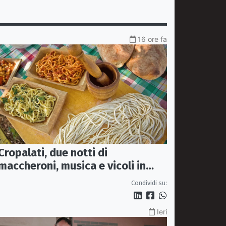
16 ore fa
Cropalati, due notti di
maccheroni, musica e vicoli in
festa: torna la Sagra
Condividi su:
Ieri