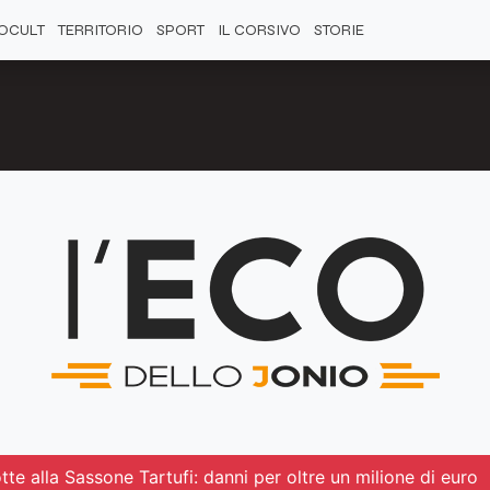
OCULT
TERRITORIO
SPORT
IL CORSIVO
STORIE
te alla Sassone Tartufi: danni per oltre un milione di euro