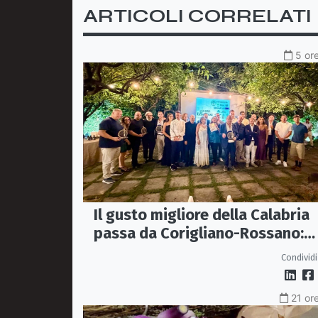
ARTICOLI CORRELATI
5 ore
Il gusto migliore della Calabria
passa da Corigliano-Rossano:
premiate sette storie
Condividi
d’eccellenza
21 ore