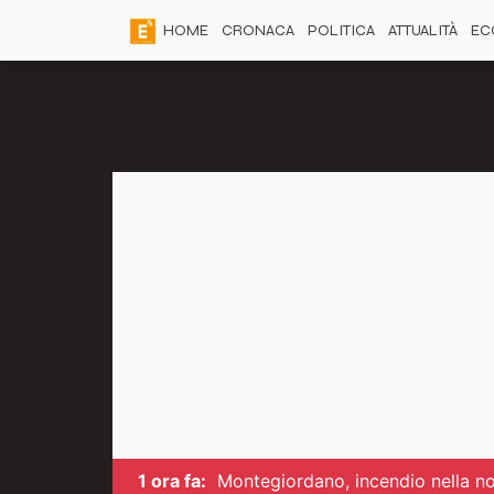
HOME
CRONACA
POLITICA
ATTUALITÀ
EC
1 ora fa:
Montegiordano, incendio nella not