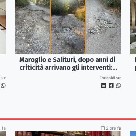
Maroglio e Salituri, dopo anni di
criticità arrivano gli interventi:
lavori entro ottobre
 su:
Condividi su:
a fa
2 ore fa