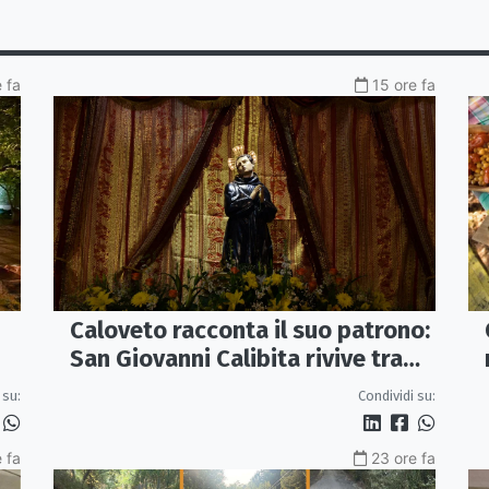
 fa
15 ore fa
Caloveto racconta il suo patrono:
San Giovanni Calibita rivive tra
teatro, musica e ricerca
 su:
Condividi su:
 fa
23 ore fa