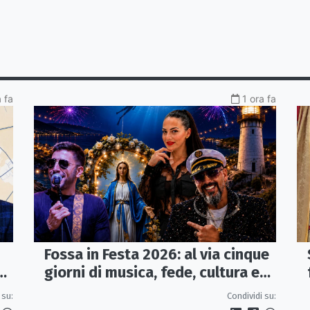
a fa
1 ora fa
Fossa in Festa 2026: al via cinque
a
giorni di musica, fede, cultura e
sapori
 su:
Condividi su: