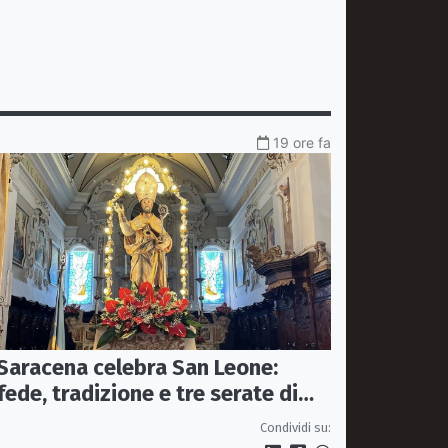
19 ore fa
Saracena celebra San Leone:
fede, tradizione e tre serate di
spettacolo per la festa del
Condividi su:
Patrono