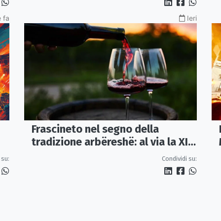
 fa
Ieri
Frascineto nel segno della
tradizione arbëreshë: al via la XII
edizione della Festa del Vino
 su:
Condividi su: