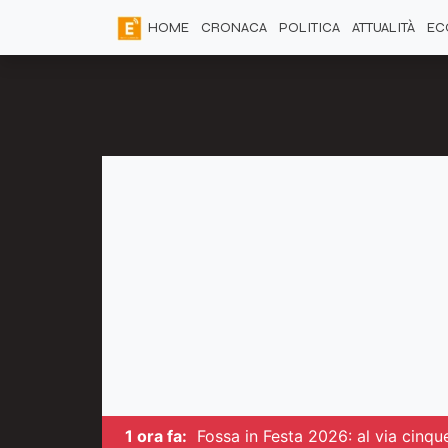
HOME
CRONACA
POLITICA
ATTUALITÀ
EC
1 ora fa:
Fossa in Festa 2026: al via cinque