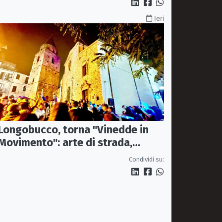
Ieri
Longobucco, torna "Vinedde in
Movimento": arte di strada,
musica e sapori fanno rivivere il
Condividi su:
borgo