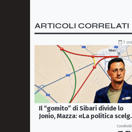
ARTICOLI CORRELATI
1 or
Il “gomito” di Sibari divide lo
Jonio, Mazza: «La politica scelg
la bretella di Thurio»
Condividi