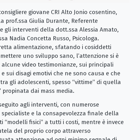
consigliere giovane CRI Alto Jonio cosentino,
lla prof.ssa Giulia Durante, Referente
 gli interventi della dott.ssa Alessia Amato,
.ssa Nadia Concetta Russo, Psicologa.
etta alimentazione, sfatando i cosiddetti
omettere uno sviluppo sano, l’attenzione si è
i alcune video testimonianze, sui principali
 e sui disagi emotivi che ne sono causa e che
tra gli adolescenti, spesso “vittime” di quella
” propinata dai mass media.
 seguito agli interventi, con numerose
specialiste e la consapevolezza finale della
 “modelli fisici” a tutti i costi, mentre è invece
tela del proprio corpo attraverso
guata attenzione ad ogni minimo segnale di