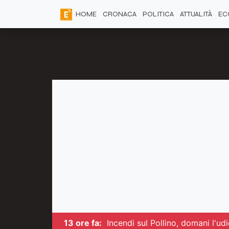
HOME
CRONACA
POLITICA
ATTUALITÀ
EC
13 ore fa:
Incendi sul Pollino, domani l'ud