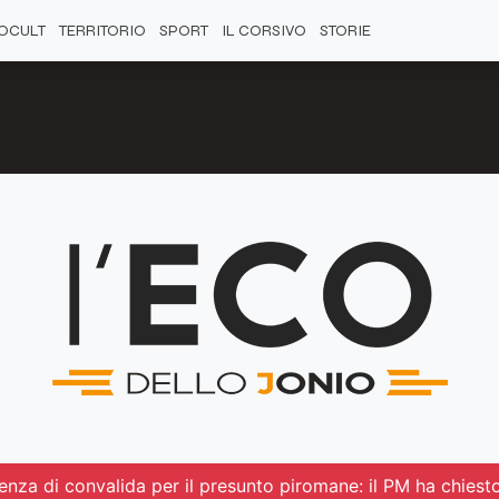
OCULT
TERRITORIO
SPORT
IL CORSIVO
STORIE
ienza di convalida per il presunto piromane: il PM ha chiest