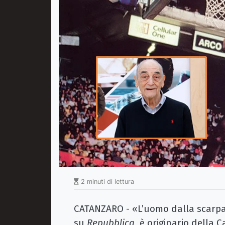
2 minuti di lettura
CATANZARO - «L’uomo dalla scarpa
su
Repubblica
, è originario della C