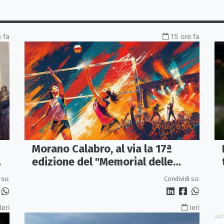
 fa
15 ore fa
Morano Calabro, al via la 17ª
edizione del "Memorial delle
Stelle"
 su:
Condividi su:
Ieri
Ieri