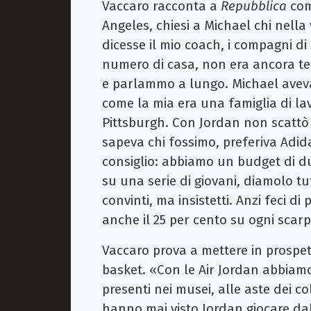
Vaccaro racconta a
Repubblica
come
Angeles, chiesi a Michael chi nella 
dicesse il mio coach, i compagni di 
numero di casa, non era ancora tem
e parlammo a lungo. Michael aveva
come la mia era una famiglia di la
Pittsburgh. Con Jordan non scattò 
sapeva chi fossimo, preferiva Adida
consiglio: abbiamo un budget di d
su una serie di giovani, diamolo t
convinti, ma insistetti. Anzi feci di
anche il 25 per cento su ogni sca
Vaccaro prova a mettere in prospett
basket. «Con le Air Jordan abbiam
presenti nei musei, alle aste dei co
hanno mai visto Jordan giocare da