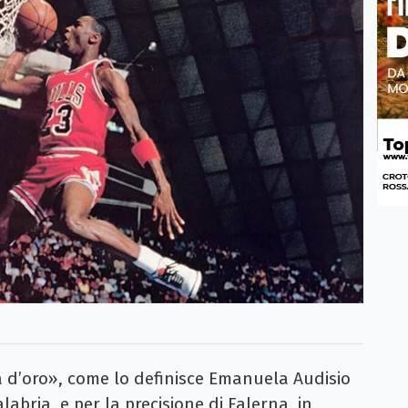
 d’oro», come lo definisce Emanuela Audisio
alabria, e per la precisione di Falerna, in