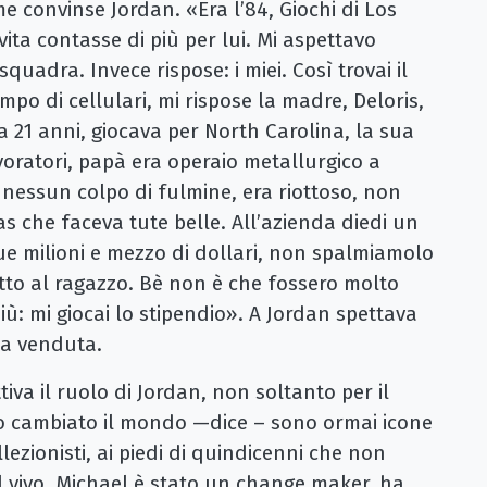
 convinse Jordan. «Era l’84, Giochi di Los
vita contasse di più per lui. Mi aspettavo
squadra. Invece rispose: i miei. Così trovai il
po di cellulari, mi rispose la madre, Deloris,
 21 anni, giocava per North Carolina, la sua
voratori, papà era operaio metallurgico a
nessun colpo di fulmine, era riottoso, non
s che faceva tute belle. All’azienda diedi un
ue milioni e mezzo di dollari, non spalmiamolo
utto al ragazzo. Bè non è che fossero molto
 più: mi giocai lo stipendio». A Jordan spettava
rpa venduta.
iva il ruolo di Jordan, non soltanto per il
o cambiato il mondo —dice – sono ormai icone
llezionisti, ai piedi di quindicenni che non
l vivo. Michael è stato un change maker, ha