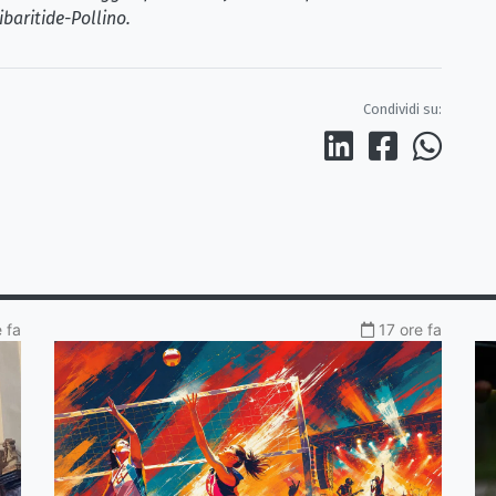
ibaritide-Pollino.
Condividi su:
 fa
17 ore fa