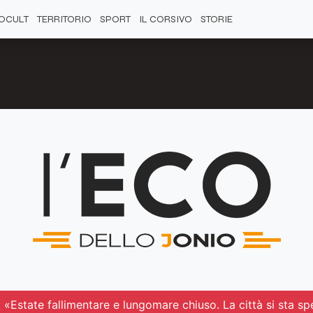
OCULT
TERRITORIO
SPORT
IL CORSIVO
STORIE
 «Estate fallimentare e lungomare chiuso. La città si sta 