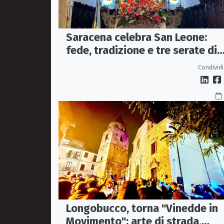
Saracena celebra San Leone:
fede, tradizione e tre serate di
spettacolo per la festa del
Condividi
Patrono
Longobucco, torna "Vinedde in
Movimento": arte di strada,