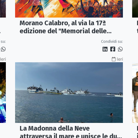
Morano Calabro, al via la 17ª
edizione del "Memorial delle
Stelle"
 su:
Condividi su:
Ieri
Ieri
La Madonna della Neve
attraversa il mare e unisce le due