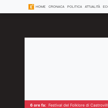
HOME
CRONACA
POLITICA
ATTUALITÀ
EC
6 ore fa:
Festival del Folklore di Castrovil