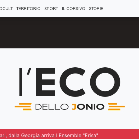
OCULT
TERRITORIO
SPORT
IL CORSIVO
STORIE
lari, dalla Georgia arriva l'Ensemble "Erisa"