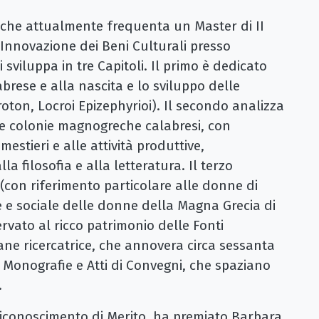
 (che attualmente frequenta un Master di II
Innovazione dei Beni Culturali presso
i sviluppa in tre Capitoli. Il primo è dedicato
brese e alla nascita e lo sviluppo delle
roton, Locroi Epizephyrioi). Il secondo analizza
lle colonie magnogreche calabresi, con
 mestieri e alle attività produttive,
a filosofia e alla letteratura. Il terzo
(con riferimento particolare alle donne di
e e sociale delle donne della Magna Grecia di
ervato al ricco patrimonio delle Fonti
ovane ricercatrice, che annovera circa sessanta
n Monografie e Atti di Convegni, che spaziano
imo Secolo ad oggi.
Riconoscimento di Merito, ha premiato Barbara