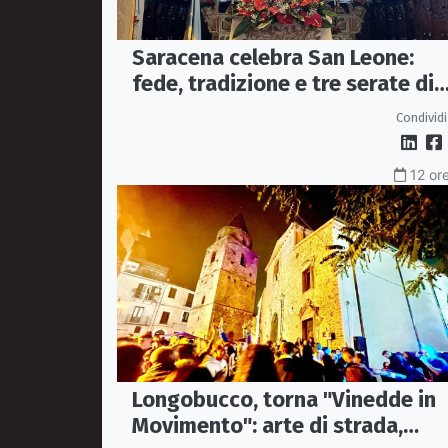
Saracena celebra San Leone:
fede, tradizione e tre serate di
spettacolo per la festa del
Condividi
Patrono
12 ore
Longobucco, torna "Vinedde in
Movimento": arte di strada,