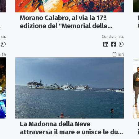
Morano Calabro, al via la 17ª
edizione del "Memorial delle
Stelle"
 su:
Condividi su:
 fa
Ieri
La Madonna della Neve
attraversa il mare e unisce le due