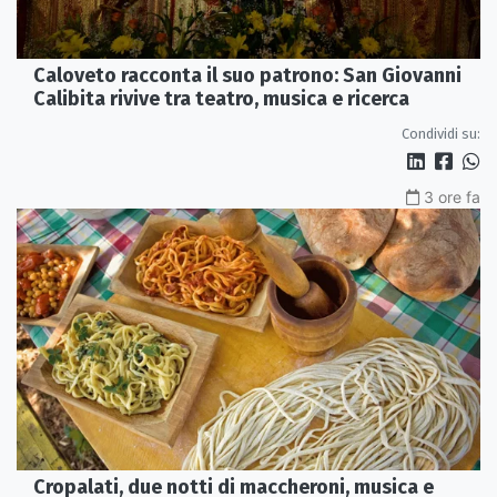
Caloveto racconta il suo patrono: San Giovanni
Calibita rivive tra teatro, musica e ricerca
Condividi su:
3 ore fa
Cropalati, due notti di maccheroni, musica e