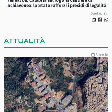
Feneal UIL Calabria sul rogo al cantiere di
Schiavonea: lo Stato rafforzi i presìdi di legalità
Condividi su:
ATTUALITÀ
3 ore fa