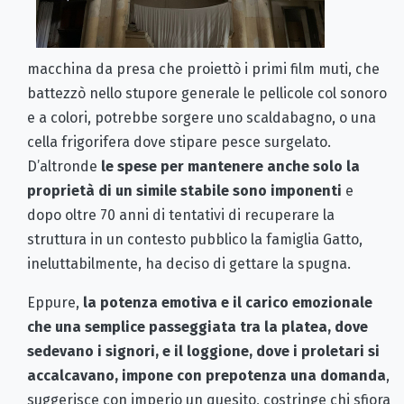
macchina da presa che proiettò i primi film muti, che
battezzò nello stupore generale le pellicole col sonoro
e a colori, potrebbe sorgere uno scaldabagno, o una
cella frigorifera dove stipare pesce surgelato.
D’altronde
le spese per mantenere anche solo la
proprietà di un simile stabile sono imponenti
e
dopo oltre 70 anni di tentativi di recuperare la
struttura in un contesto pubblico la famiglia Gatto,
ineluttabilmente, ha deciso di gettare la spugna.
Eppure,
la potenza emotiva e il carico emozionale
che una semplice passeggiata tra la platea, dove
sedevano i signori, e il loggione, dove i proletari si
accalcavano, impone con prepotenza una domanda
,
suggerisce con imperio un quesito, costringe chi sfiora