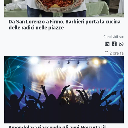
Da San Lorenzo a Firmo, Barbieri porta la cucina
delle radici nelle piazze
Condividi su:
2 ore fa
Amendolara riaccende gli anni Novanta: il