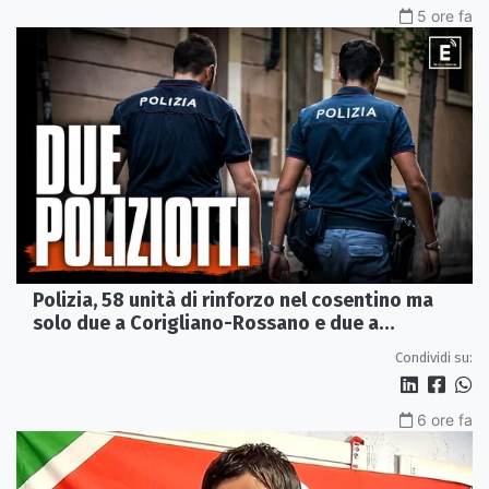
5 ore fa
Polizia, 58 unità di rinforzo nel cosentino ma
solo due a Corigliano-Rossano e due a
Castrovillari
Condividi su:
6 ore fa