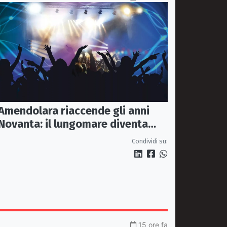
Amendolara riaccende gli anni
Novanta: il lungomare diventa
una discoteca a cielo aperto
Condividi su:
15 ore fa