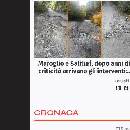
Maroglio e Salituri, dopo anni di
criticità arrivano gli interventi:
lavori entro ottobre
Condividi
CRONACA
5 ore