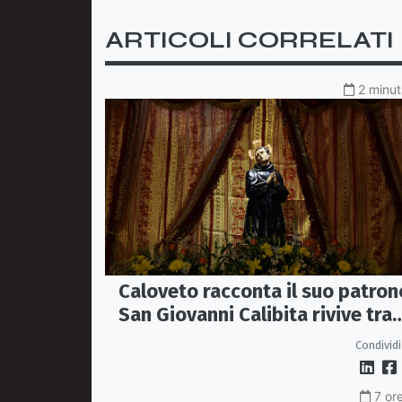
ARTICOLI CORRELATI
2 minut
Caloveto racconta il suo patron
San Giovanni Calibita rivive tra
teatro, musica e ricerca
Condividi
7 or