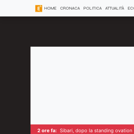
HOME
CRONACA
POLITICA
ATTUALITÀ
EC
2 ore fa:
Sibari, dopo la standing ovation