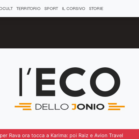
OCULT
TERRITORIO
SPORT
IL CORSIVO
STORIE
 per Rava ora tocca a Karima: poi Raiz e Avion Travel