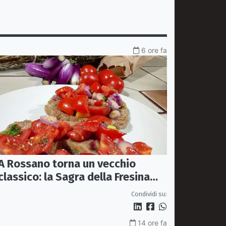
6 ore fa
A Rossano torna un vecchio
classico: la Sagra della Fresina
Conzata
Condividi su:
14 ore fa