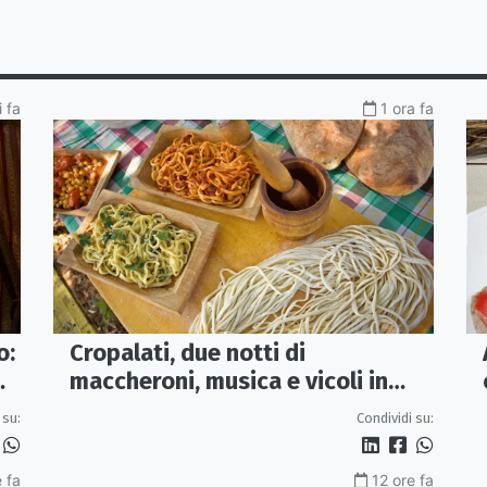
i fa
1 ora fa
o:
Cropalati, due notti di
maccheroni, musica e vicoli in
festa: torna la Sagra
 su:
Condividi su:
e fa
12 ore fa