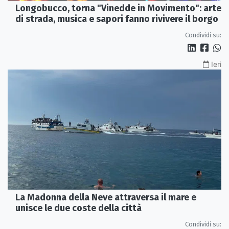
Longobucco, torna "Vinedde in Movimento": arte
di strada, musica e sapori fanno rivivere il borgo
Condividi su:
Ieri
La Madonna della Neve attraversa il mare e
unisce le due coste della città
Condividi su: