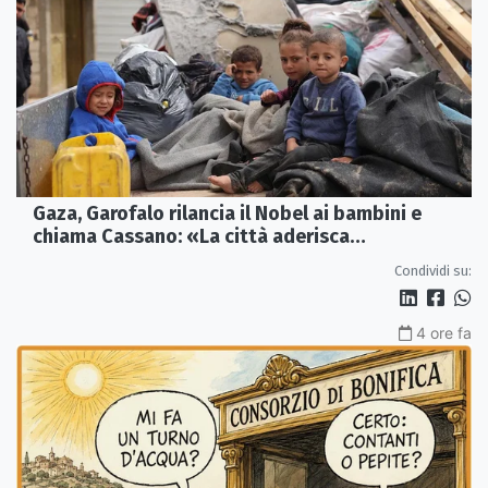
Gaza, Garofalo rilancia il Nobel ai bambini e
chiama Cassano: «La città aderisca
ufficialmente»
Condividi su:
4 ore fa