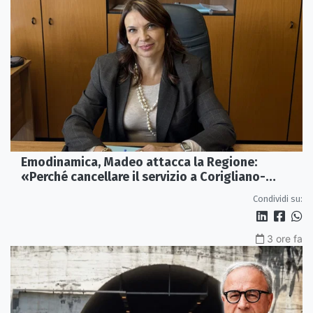
Emodinamica, Madeo attacca la Regione:
«Perché cancellare il servizio a Corigliano-
Rossano?»
Condividi su:
3 ore fa