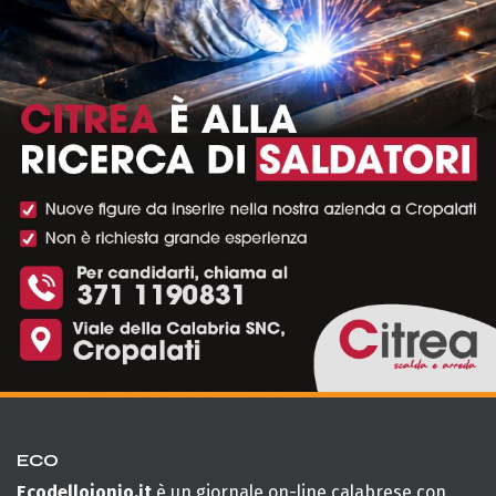
ECO
Ecodellojonio.it
è un giornale on-line calabrese con