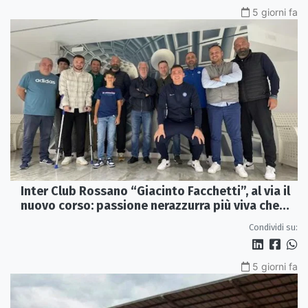
5 giorni fa
Inter Club Rossano “Giacinto Facchetti”, al via il
nuovo corso: passione nerazzurra più viva che
mai
Condividi su:
5 giorni fa