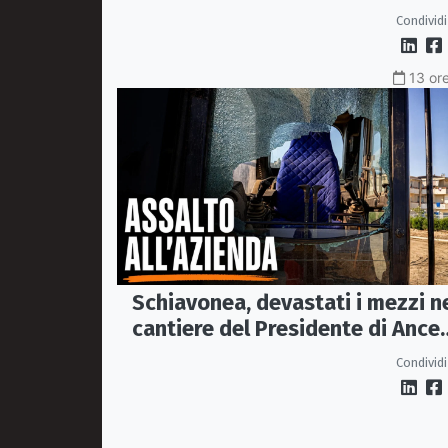
Confindustria Cosenza
Condividi
13 ore
Schiavonea, devastati i mezzi n
cantiere del Presidente di Ance
Calabria Rugna. «Non ci
Condividi
fermeremo»