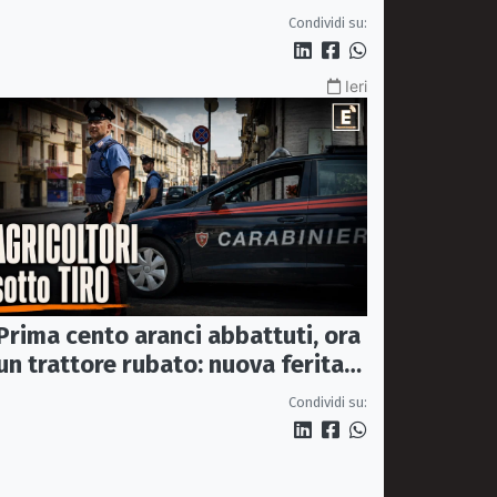
resta in carcere
Condividi su:
Ieri
Prima cento aranci abbattuti, ora
un trattore rubato: nuova ferita
all’agricoltura della Sibaritide
Condividi su: