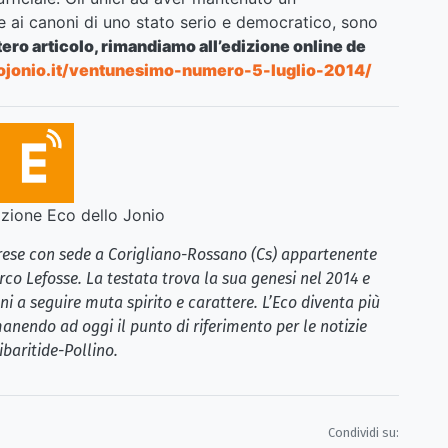
i canoni di uno stato serio e democratico, sono
ntero articolo, rimandiamo all’edizione online de
ojonio.it/ventunesimo-numero-5-luglio-2014/
ione Eco dello Jonio
brese con sede a Corigliano-Rossano (Cs) appartenente
rco Lefosse. La testata trova la sua genesi nel 2014 e
i a seguire muta spirito e carattere. L’Eco diventa più
anendo ad oggi il punto di riferimento per le notizie
ibaritide-Pollino.
Condividi su: