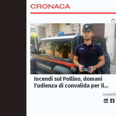
CRONACA
Incendi sul Pollino, domani
l'udienza di convalida per il
presunto piromane: il PM ha
Condividi
chiesto la misura in carcere