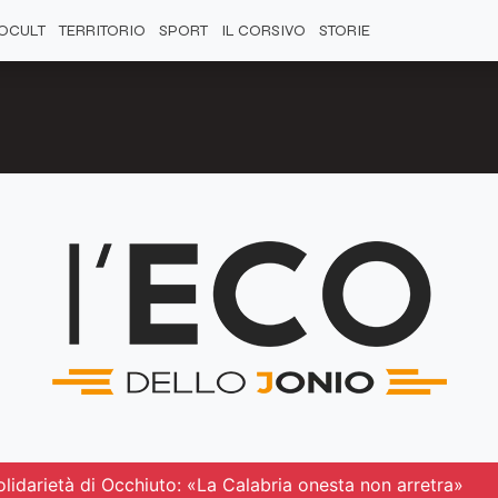
OCULT
TERRITORIO
SPORT
IL CORSIVO
STORIE
solidarietà di Occhiuto: «La Calabria onesta non arretra»