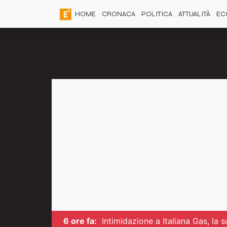
HOME
CRONACA
POLITICA
ATTUALITÀ
EC
6 ore fa:
Intimidazione a Italiana Gas, la 