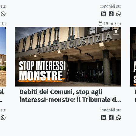
controlla il litorale da Rocca
 su:
Condividi su:
Imperiale a Cariati.
 fa
16 ore fa
el
Debiti dei Comuni, stop agli
interessi-monstre: il Tribunale di
Castrovillari taglia il conto
 su:
Condividi su: