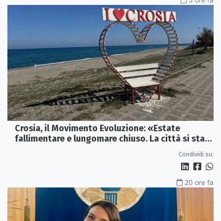
Crosia, il Movimento Evoluzione: «Estate
fallimentare e lungomare chiuso. La città si sta
spegnendo»
Condividi su:
20 ore fa