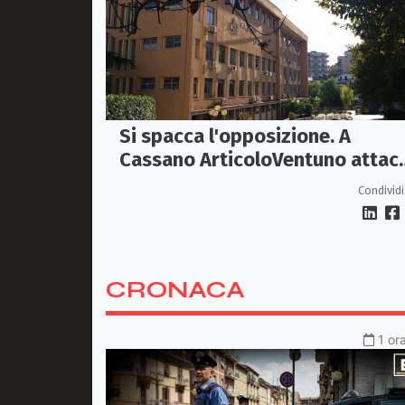
Si spacca l'opposizione. A
Cassano ArticoloVentuno attac
Avena e ne chiede le dimissioni
Condividi
CRONACA
1 or