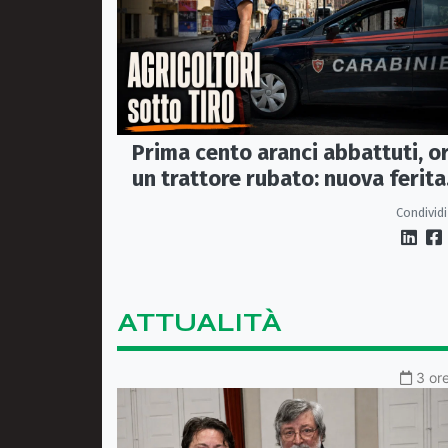
Prima cento aranci abbattuti, o
un trattore rubato: nuova ferita
all’agricoltura della Sibaritide
Condividi
ATTUALITÀ
3 ore