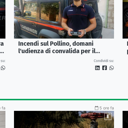
Incendi sul Pollino, domani
ra
l'udienza di convalida per il
presunto piromane: il PM ha
Condividi su:
 su:
chiesto la misura in carcere
 fa
5 ore fa