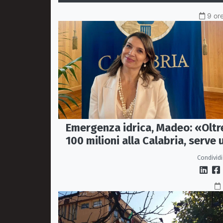
9 ore
Emergenza idrica, Madeo: «Oltr
100 milioni alla Calabria, serve 
vero Masterplan»
Condividi