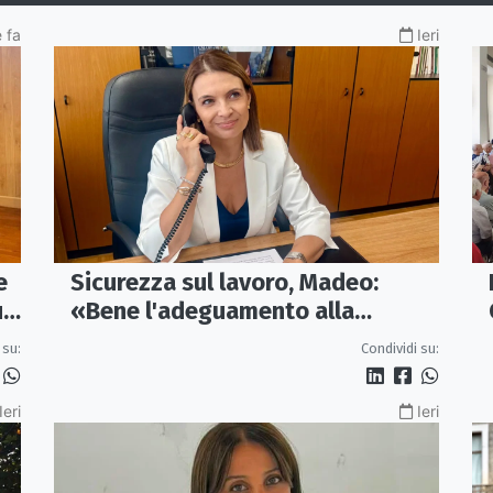
 fa
Ieri
e
Sicurezza sul lavoro, Madeo:
un
«Bene l'adeguamento alla
normativa nazionale, servono più
 su:
Condividi su:
tutele»
Ieri
Ieri