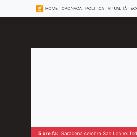
HOME
CRONACA
POLITICA
ATTUALITÀ
EC
5 ore fa:
Saracena celebra San Leone: fede