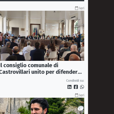
Ieri
Il consiglio comunale di
Castrovillari unito per difendere
il diritto alla salute
Condividi su:
Ieri