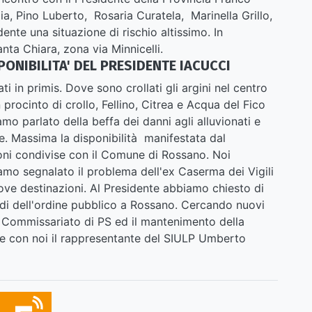
a, Pino Luberto, Rosaria Curatela, Marinella Grillo,
dente una situazione di rischio altissimo. In
nta Chiara, zona via Minnicelli.
NIBILITA' DEL PRESIDENTE IACUCCI
ti in primis. Dove sono crollati gli argini nel centro
 procinto di crollo, Fellino, Citrea e Acqua del Fico
o parlato della beffa dei danni agli alluvionati e
rde. Massima la disponibilità manifestata dal
oni condivise con il Comune di Rossano. Noi
mo segnalato il problema dell'ex Caserma dei Vigili
ove destinazioni. Al Presidente abbiamo chiesto di
idi dell'ordine pubblico a Rossano. Cercando nuovi
 Commissariato di PS ed il mantenimento della
te con noi il rappresentante del SIULP Umberto