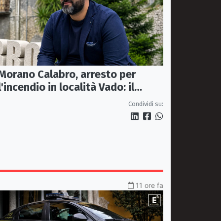
Morano Calabro, arresto per
l'incendio in località Vado: il
sindaco Donadio ringrazia
Condividi su:
Carabinieri Forestali e
magistratura
11 ore fa