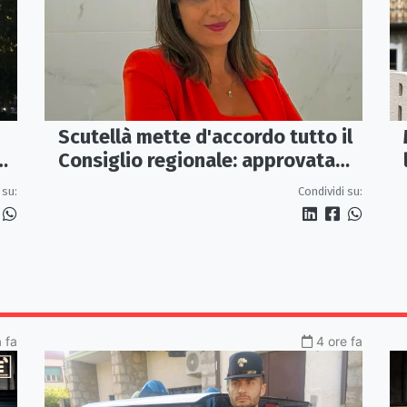
Scutellà mette d'accordo tutto il
ca
Consiglio regionale: approvata
mozione per i treni Sibari-Paola
 su:
Condividi su:
a fa
4 ore fa