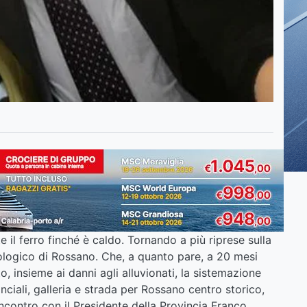
 il ferro finché è caldo. Tornando a più riprese sulla
eologico di Rossano. Che, a quanto pare, a 20 mesi
 insieme ai danni agli alluvionati, la sistemazione
inciali, galleria e strada per Rossano centro storico,
incontro con il Presidente della Provincia Franco