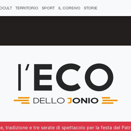
OCULT
TERRITORIO
SPORT
IL CORSIVO
STORIE
, tradizione e tre serate di spettacolo per la festa del Pat