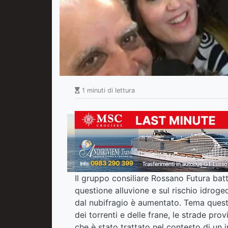
1 minuti di lettura
Il gruppo consiliare Rossano Futura batte
questione alluvione e sul rischio idrog
dal nubifragio è aumentato. Tema questo,
dei torrenti e delle frane, le strade prov
che è stato trattato nel contesto di un 