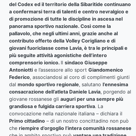
del Codex ed il territorio della Sibaritide continuano
a confermarsi terra di talenti e centro nevralgico e
di promozione di tutte le discipline in ascesa nel
panorama sportivo nazionale. Così come la
pallavolo, che negli ultimi anni, grazie anche al
contributo offerto della Volley Corigliano e di
giovani fuoriclasse come Lavia, è tra le principali e
più seguite attività agonistiche dell’intero
comprensorio ionico.
Il
sindaco Giuseppe
Antoniotti
e l’assessore allo sport
Giandomenico
Federico
, associandosi al coro di complimenti giunti
dal
mondo sportivo regionale
, salutano
l’ennesima
consacrazione dell’atleta Daniele Lavia
, porgendo al
giovane rossanese gli
auguri per una sempre più
grandiosa e fulgida carriera sportiva
. La
convocazione nella nazionale italiana – dichiara il
Primo cittadino
– di un nostro concittadino non può
che
riempire d’orgoglio l’intera comunità rossanese
che in ambito sportivo può
vantare una tradizione