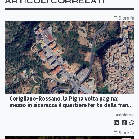
ARTICOLI CORRELATI
6 ore fa
Corigliano-Rossano, la Pigna volta pagina:
messo in sicurezza il quartiere ferito dalla frana
del 2015
Condividi su:
8 ore fa