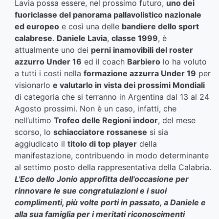
Lavia possa essere, nel prossimo futuro,
uno dei
fuoriclasse del panorama pallavolistico nazionale
ed europeo
e così una delle
bandiere dello sport
calabrese
.
Daniele Lavia
,
classe 1999
, è
attualmente uno dei
perni inamovibili del roster
azzurro Under 16
ed il coach
Barbiero
lo ha voluto
a tutti i costi nella
formazione azzurra Under 19
per
visionarlo
e valutarlo in vista dei prossimi Mondiali
di categoria che si terranno in Argentina dal 13 al 24
Agosto prossimi. Non è un caso, infatti, che
nell’ultimo
Trofeo delle Regioni indoor
, del mese
scorso, lo
schiacciatore rossanese
si sia
aggiudicato il
titolo di top
player
della
manifestazione, contribuendo in modo determinante
al settimo posto della rappresentativa della Calabria.
L'Eco dello Jonio approfitta dell'occasione per
rinnovare le sue congratulazioni e i suoi
complimenti, più volte porti in passato, a Daniele e
alla sua famiglia per i meritati riconoscimenti