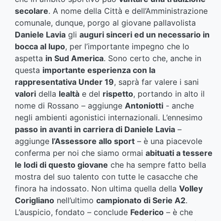
secolare
. A nome della Città e dell’Amministrazione
comunale, dunque, porgo al giovane pallavolista
Daniele Lavia
gli
auguri sinceri ed un necessario in
bocca al lupo
, per l’importante impegno che lo
aspetta
in Sud America
. Sono certo che, anche in
questa
importante esperienza con la
rappresentativa Under 19
, saprà far valere i sani
valori
della
lealtà
e del
rispetto
, portando in alto il
nome di Rossano – aggiunge
Antoniotti
- anche
negli ambienti agonistici internazionali. L’ennesimo
passo in avanti in carriera di Daniele Lavia
–
aggiunge
l’Assessore allo sport
– è una piacevole
conferma per noi che siamo ormai
abituati a tessere
le lodi di questo giovane
che ha sempre fatto bella
mostra del suo talento con tutte le casacche che
finora ha indossato. Non ultima quella della
Volley
Corigliano
nell’ultimo
campionato di Serie A2
.
L’auspicio, fondato – conclude
Federico
– è che