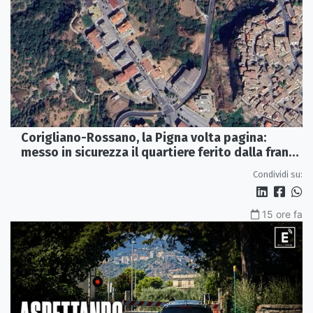
Corigliano-Rossano, la Pigna volta pagina:
messo in sicurezza il quartiere ferito dalla frana
del 2015
Condividi su:
15 ore fa