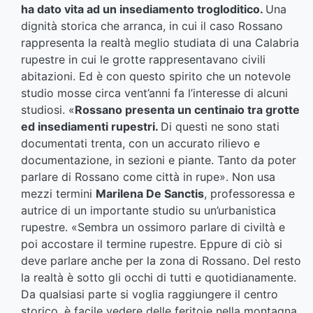
ha dato vita ad un insediamento trogloditico.
Una
dignità storica che arranca, in cui il caso Rossano
rappresenta la realtà meglio studiata di una Calabria
rupestre in cui le grotte rappresentavano civili
abitazioni. Ed è con questo spirito che un notevole
studio mosse circa vent’anni fa l’interesse di alcuni
studiosi. «
Rossano presenta un centinaio tra grotte
ed insediamenti rupestri.
Di questi ne sono stati
documentati trenta, con un accurato rilievo e
documentazione, in sezioni e piante. Tanto da poter
parlare di Rossano come città in rupe». Non usa
mezzi termini
Marilena De Sanctis
, professoressa e
autrice di un importante studio su un’urbanistica
rupestre. «Sembra un ossimoro parlare di civiltà e
poi accostare il termine rupestre. Eppure di ciò si
deve parlare anche per la zona di Rossano. Del resto
la realtà è sotto gli occhi di tutti e quotidianamente.
Da qualsiasi parte si voglia raggiungere il centro
storico, è facile vedere delle feritoie nella montagna,