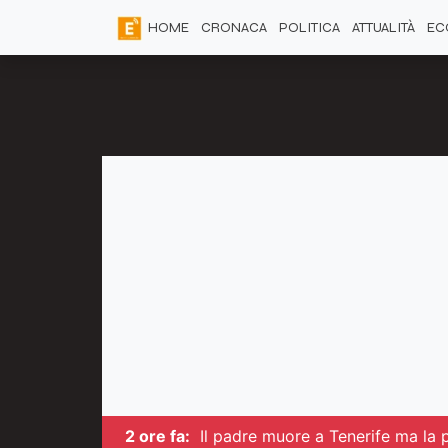
HOME
CRONACA
POLITICA
ATTUALITÀ
EC
2 ore fa:
Il padre muore a Tenerife ma la 