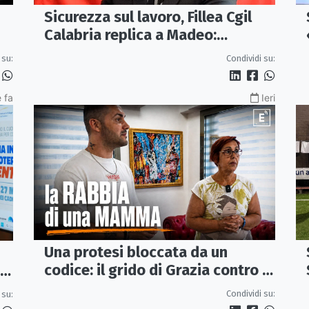
Sicurezza sul lavoro, Fillea Cgil
Calabria replica a Madeo:
«Servono controlli, non incentivi
 su:
Condividi su:
alle imprese»
 fa
Ieri
Una protesi bloccata da un
codice: il grido di Grazia contro la
sanità che rimanda
Condividi su:
 su: