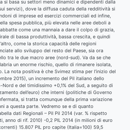
a si basa su settori meno dinamici e dipendenti dalla
i servizi), dove la diffusa caduta della redditività si
bandoni di imprese ed esercizi commerciali ed infine,
lla spesa pubblica, più elevata nelle aree deboli a
i abbatte come una mannaia a dare il colpo di grazia,
rale di bassa produttività, bassa crescita, e quindi
’altro, come la storica capacità delle regioni
iate allo sviluppo del resto del Paese, sia ora
ello tra le due macro aree (nord-sud). Va da se che
labria un enorme rischio, quello di rimanere isolata,
. La nota positiva è che Svimez stima per l’inizio del
mbre 2015), un incremento del Pil italiano dello
o-Nord e del timidissimo +0,1% del Sud, a seguito di
ezzamento dell’euro) che interni (politiche di Governo
onfermata, si tratta comunque della prima variazione
nni a questa parte. Vedremo se e di quanto
ella dati Regionali – Pil Pil 2014 (var. % rispetto
, anno di rif. 2010) -0,2 PIL 2014 (in milioni di euro
correnti) 15.807 PIL pro capite (Italia=100) 59,5