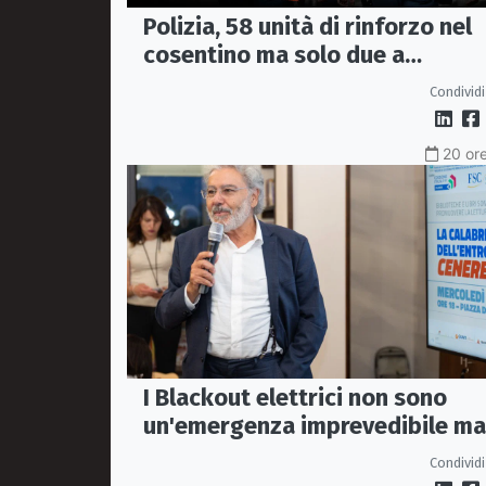
Polizia, 58 unità di rinforzo nel
cosentino ma solo due a
Corigliano-Rossano e due a
Condividi
Castrovillari
20 ore
I Blackout elettrici non sono
un'emergenza imprevedibile ma
fragilità della rete
Condividi