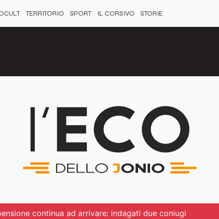
OCULT
TERRITORIO
SPORT
IL CORSIVO
STORIE
pensione continua ad arrivare: indagati due coniugi