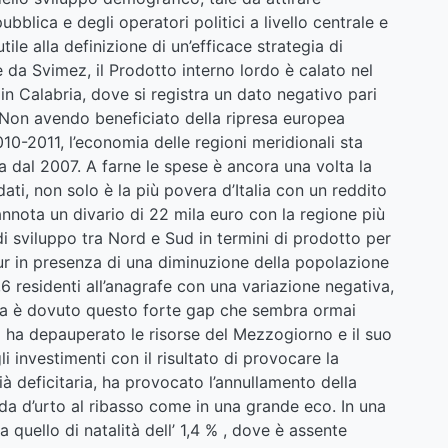
pubblica e degli operatori politici a livello centrale e
le alla definizione di un’efficace strategia di
 da Svimez, il Prodotto interno lordo è calato nel
in Calabria, dove si registra un dato negativo pari
. Non avendo beneficiato della ripresa europea
10-2011, l’economia delle regioni meridionali sta
a dal 2007. A farne le spese è ancora una volta la
ati, non solo è la più povera d’Italia con un reddito
annota un divario di 22 mila euro con la regione più
 di sviluppo tra Nord e Sud in termini di prodotto per
pur in presenza di una diminuzione della popolazione
6 residenti all’anagrafe con una variazione negativa,
cosa è dovuto questo forte gap che sembra ormai
isi ha depauperato le risorse del Mezzogiorno e il suo
li investimenti con il risultato di provocare la
ià deficitaria, ha provocato l’annullamento della
onda d’urto al ribasso come in una grande eco. In una
a quello di natalità dell’ 1,4 % , dove è assente