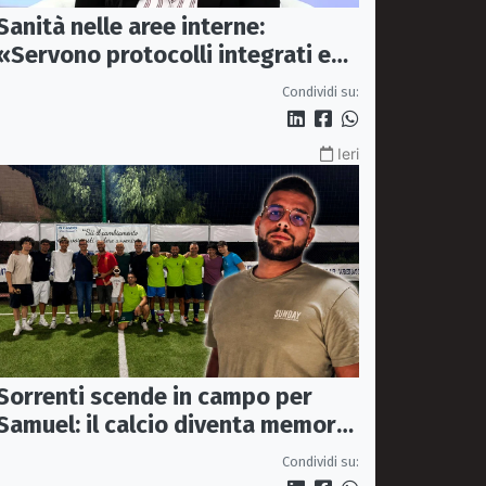
Sanità nelle aree interne:
«Servono protocolli integrati e
mezzi dedicati per garantire
Condividi su:
soccorsi tempestivi»
Ieri
Sorrenti scende in campo per
Samuel: il calcio diventa memoria
condivisa
Condividi su: