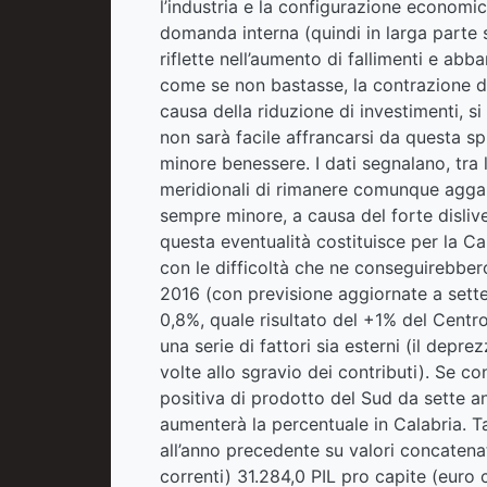
l’industria e la configurazione economic
domanda interna (quindi in larga parte su
riflette nell’aumento di fallimenti e ab
come se non bastasse, la contrazione de
causa della riduzione di investimenti, s
non sarà facile affrancarsi da questa spi
minore benessere. I dati segnalano, tra l
meridionali di rimanere comunque agganc
sempre minore, a causa del forte disliv
questa eventualità costituisce per la Ca
con le difficoltà che ne conseguirebbero
2016 (con previsione aggiornate a sette
0,8%, quale risultato del +1% del Centr
una serie di fattori sia esterni (il depr
volte allo sgravio dei contributi). Se c
positiva di prodotto del Sud da sette a
aumenterà la percentuale in Calabria. Tab
all’anno precedente su valori concatenati
correnti) 31.284,0 PIL pro capite (euro 