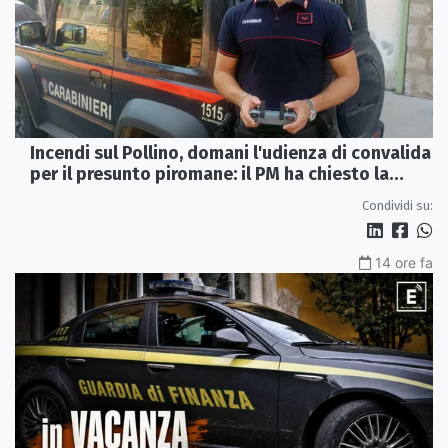
Incendi sul Pollino, domani l'udienza di convalida
per il presunto piromane: il PM ha chiesto la
misura in carcere
Condividi su:
14 ore fa