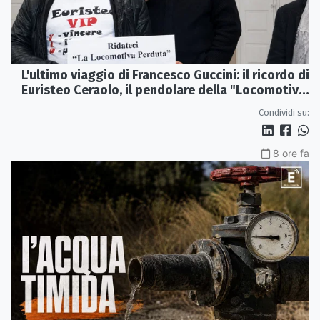
L'ultimo viaggio di Francesco Guccini: il ricordo di
Euristeo Ceraolo, il pendolare della "Locomotiva
Perduta"
Condividi su:
8 ore fa