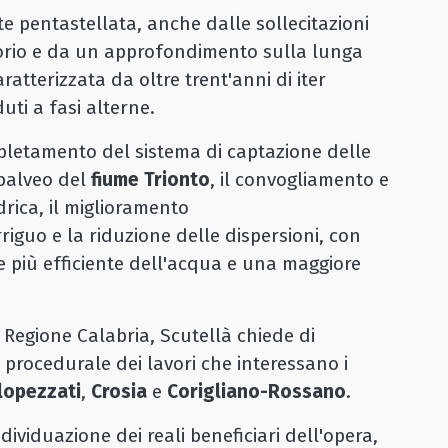
nte pentastellata, anche dalle sollecitazioni
ritorio e da un approfondimento sulla lunga
ratterizzata da oltre trent'anni di iter
duti a fasi alterne.
pletamento del sistema di captazione delle
ubalveo del
fiume Trionto
, il convogliamento e
drica, il miglioramento
iguo e la riduzione delle dispersioni, con
ne più efficiente dell'acqua e una maggiore
a Regione Calabria, Scutellà chiede di
r procedurale dei lavori che interessano i
lopezzati
,
Crosia
e
Corigliano-Rossano
.
ndividuazione dei reali beneficiari dell'opera,