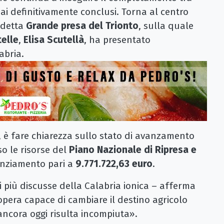
mai definitivamente conclusi. Torna al centro
iddetta
Grande presa del Trionto
, sulla quale
elle
,
Elisa Scutellà
, ha presentato
abria.
e, è fare chiarezza sullo stato di avanzamento
so le risorse del
Piano Nazionale di Ripresa e
anziamento pari a
9.771.722,63 euro
.
i più discusse della Calabria ionica – afferma
opera capace di cambiare il destino agricolo
ancora oggi risulta incompiuta».