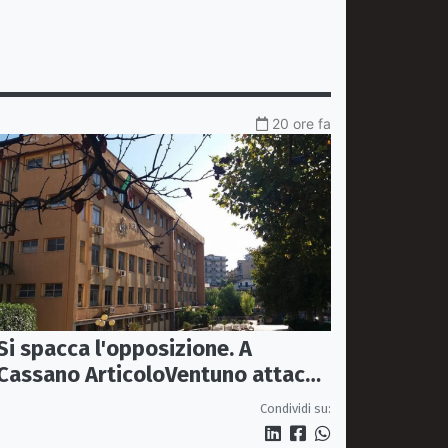
20 ore fa
Si spacca l'opposizione. A
Cassano ArticoloVentuno attacca
Avena e ne chiede le dimissioni
Condividi su: