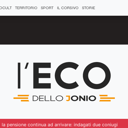
OCULT
TERRITORIO
SPORT
IL CORSIVO
STORIE
 la pensione continua ad arrivare: indagati due coniugi