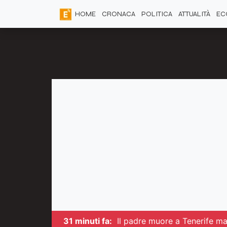
HOME
CRONACA
POLITICA
ATTUALITÀ
EC
31 minuti fa:
Il padre muore a Tenerife ma