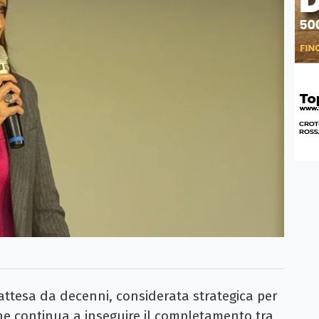
tesa da decenni, considerata strategica per
che continua a inseguire il completamento tra