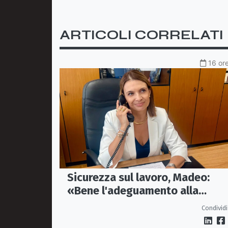
ARTICOLI CORRELATI
16 ore
Sicurezza sul lavoro, Madeo:
«Bene l'adeguamento alla
normativa nazionale, servono p
Condividi
tutele»