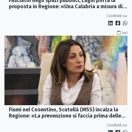
Fasciatoi negli spazi pubblici, Laghi porta la
proposta in Regione: «Una Calabria a misura di
famiglie»
Condividi su:
Ieri
Fiumi nel Cosentino, Scutellà (M5S) incalza la
Regione: «La prevenzione si faccia prima delle
alluvioni»
Condividi su: