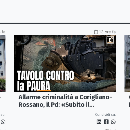
e fa
13 ore fa
o
Allarme criminalità a Corigliano-
Rossano, il Pd: «Subito il
Comitato per la Sicurezza»
 su:
Condividi su: