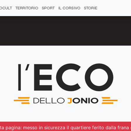
OCULT
TERRITORIO
SPORT
IL CORSIVO
STORIE
a pagina: messo in sicurezza il quartiere ferito dalla frana