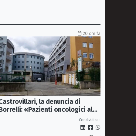
20 ore fa
Castrovillari, la denuncia di
Borrelli: «Pazienti oncologici al
caldo e senza sedie»
Condividi su: