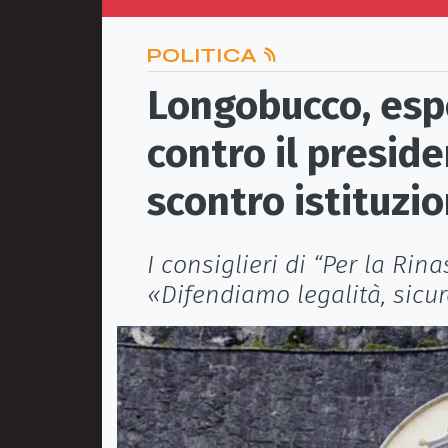
POLITICA
Longobucco, esp
contro il preside
scontro istituzi
I consiglieri di “Per la Rin
«Difendiamo legalità, sicure