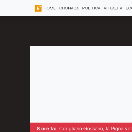
HOME
CRONACA
POLITICA
ATTUALITÀ
EC
8 ore fa:
Corigliano-Rossano, la Pigna volt