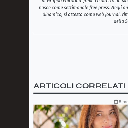
al Gruppo editoriale Jonico e diretto da Ma
nasce come settimanale free press. Negli ann
dinamico, si attesta come web journal, rim
della S
ARTICOLI CORRELATI
5 ore