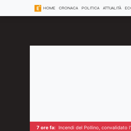
HOME
CRONACA
POLITICA
ATTUALITÀ
EC
7 ore fa:
Incendi del Pollino, convalidato 