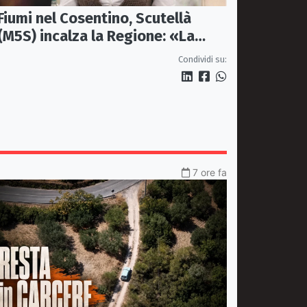
Fiumi nel Cosentino, Scutellà
(M5S) incalza la Regione: «La
prevenzione si faccia prima delle
Condividi su:
alluvioni»
7 ore fa