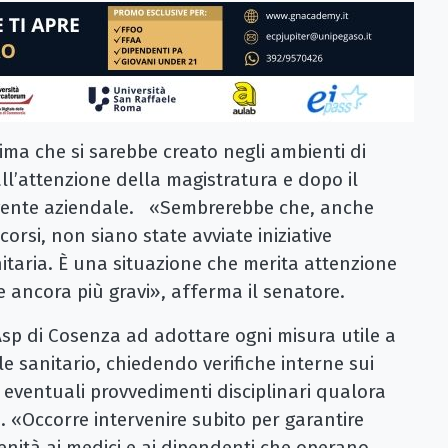
ima che si sarebbe creato negli ambienti di
ll’attenzione della magistratura e dopo il
rigente aziendale. «Sembrerebbe che, anche
rsi, non siano state avviate iniziative
itaria. È una situazione che merita attenzione
ancora più gravi», afferma il senatore.
’Asp di Cosenza ad adottare ogni misura utile a
le sanitario, chiedendo verifiche interne sui
i eventuali provvedimenti disciplinari qualora
 «Occorre intervenire subito per garantire
renità ai medici e ai dipendenti che operano