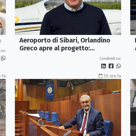
Aeroporto di Sibari, Orlandino
a
Greco apre al progetto:
 su:
«Proposta credibile da
Condividi su:
approfondire»
 fa
10 ore fa