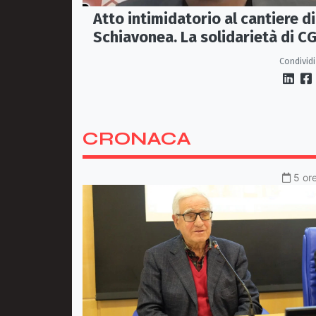
Atto intimidatorio al cantiere di
Schiavonea. La solidarietà di CG
e Fillea a Roberto Rugna
Condividi
CRONACA
5 ore