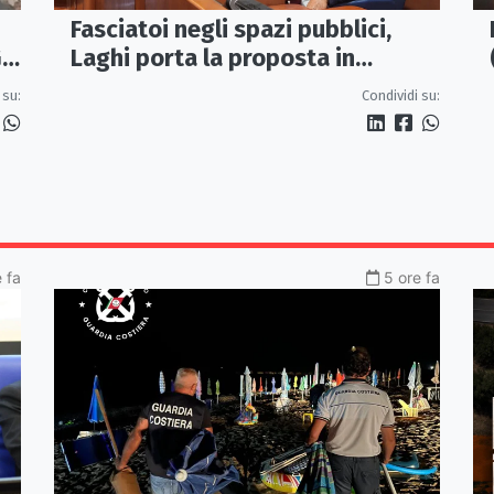
Fasciatoi negli spazi pubblici,
Laghi porta la proposta in
IL
Regione: «Una Calabria a misura
Condividi su:
 su:
di famiglie»
 fa
5 ore fa