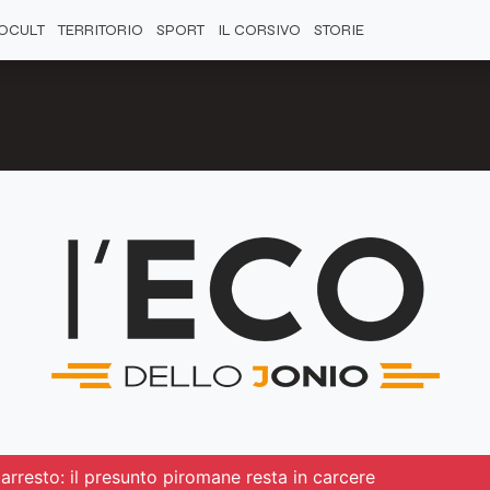
OCULT
TERRITORIO
SPORT
IL CORSIVO
STORIE
l'arresto: il presunto piromane resta in carcere