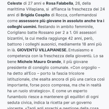
Celeste
di 27 anni e
Rosa Falabella
, 26, della
marittima Villapiana, si affianca la freschezza dei 24
anni di
Brigida Cospito
di Rocca, confermandosi
come
assessore più giovane in assoluto anche tra i
colleghi uomini.
Restando in ambito femminile,
Corigliano batte Rossano per 2 a 1. Gli assessori
bizantini, la cui media raggiunge 42 anni, però,
battono i colleghi ausonici, mediamente 18 anni più
in là.
GIOVENT
Ù VILLAPIANESE.
Entusiasmo e
competenza con la freschezza della gioventù. Lo sa
bene
Michele Mauro Grande
, il più giovane
presidente di consiglio comunale. «Con orgoglio –
ha detto all’Eco – porto la fascia tricolore
istituzionale, che esalta ancora di più una carica così
importante, forse poco compresa, ma che in realtà
ha un ruolo strategico». E come un esperto
funambolo riesce a mantenere gli equilibri di ogni
seduta civica, indica la ricetta per un governo
vincente. «Tagli agli sprechi e gestione della cosa