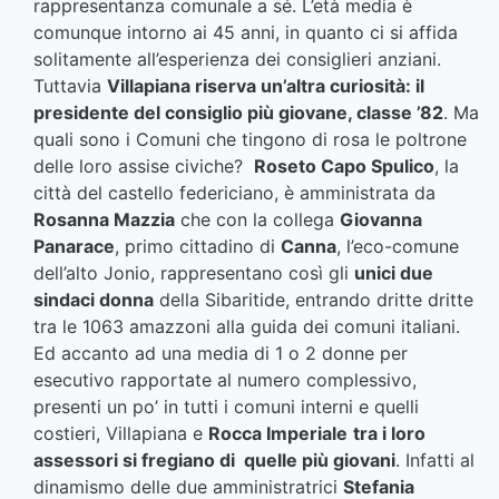
rappresentanza comunale a sé. L’età media è
comunque intorno ai 45 anni, in quanto ci si affida
solitamente all’esperienza dei consiglieri anziani.
Tuttavia
Villapiana riserva un’altra curiosità: il
presidente del consiglio più giovane, classe ’82
. Ma
quali sono i Comuni che tingono di rosa le poltrone
delle loro assise civiche?
Roseto Capo Spulico
, la
città del castello federiciano, è amministrata da
Rosanna Mazzia
che con la collega
Giovanna
Panarace
, primo cittadino di
Canna
, l’eco-comune
dell’alto Jonio, rappresentano così gli
unici due
sindaci donna
della Sibaritide, entrando dritte dritte
tra le 1063 amazzoni alla guida dei comuni italiani.
Ed accanto ad una media di 1 o 2 donne per
esecutivo rapportate al numero complessivo,
presenti un po’ in tutti i comuni interni e quelli
costieri, Villapiana e
Rocca Imperiale
tra i loro
assessori si fregiano di quelle più giovani
. Infatti al
dinamismo delle due amministratrici
Stefania