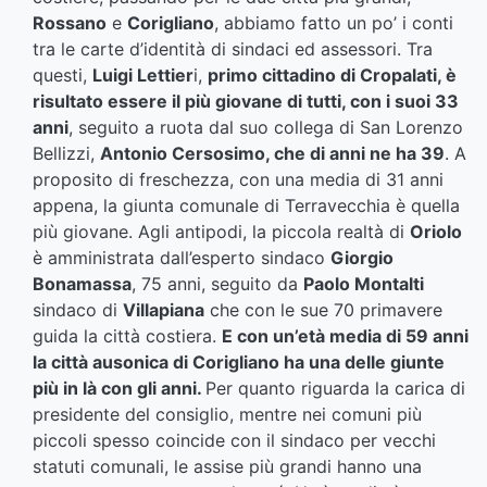
Rossano
e
Corigliano
, abbiamo fatto un po’ i conti
tra le carte d’identità di sindaci ed assessori. Tra
questi,
Luigi Lettier
i,
primo cittadino di Cropalati, è
risultato essere il più giovane di tutti, con i suoi 33
anni
, seguito a ruota dal suo collega di San Lorenzo
Bellizzi,
Antonio Cersosimo, che di anni ne ha 39
. A
proposito di freschezza, con una media di 31 anni
appena, la giunta comunale di Terravecchia è quella
più giovane. Agli antipodi, la piccola realtà di
Oriolo
è amministrata dall’esperto sindaco
Giorgio
Bonamassa
, 75 anni, seguito da
Paolo Montalti
sindaco di
Villapiana
che con le sue 70 primavere
guida la città costiera.
E con un’età media di 59 anni
la città ausonica di Corigliano ha una delle giunte
più in là con gli anni.
Per quanto riguarda la carica di
presidente del consiglio, mentre nei comuni più
piccoli spesso coincide con il sindaco per vecchi
statuti comunali, le assise più grandi hanno una