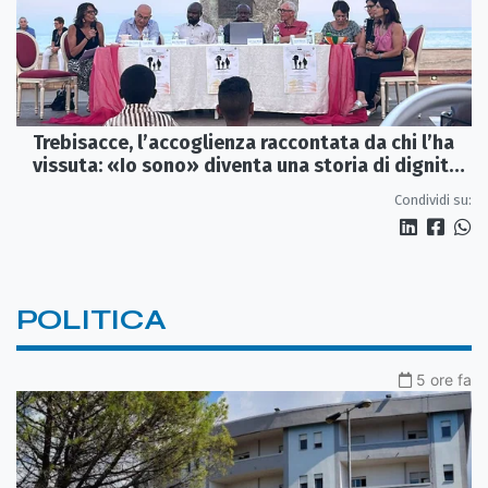
Trebisacce, l’accoglienza raccontata da chi l’ha
vissuta: «Io sono» diventa una storia di dignità
e futuro
Condividi su:
POLITICA
5 ore fa